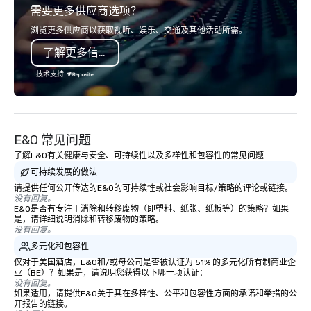
需要更多供应商选项？
you will know quality when you travel
with La Costa Limousine.
浏览更多供应商以获取视听、娱乐、交通及其他活动所需。
了解更多信息
技术支持
E&O 常见问题
了解E&O有关健康与安全、可持续性以及多样性和包容性的常见问题
可持续发展的做法
请提供任何公开传达的E&O的可持续性或社会影响目标/策略的评论或链接。
没有回复。
E&O是否有专注于消除和转移废物（即塑料、纸张、纸板等）的策略？如果
是，请详细说明消除和转移废物的策略。
没有回复。
多元化和包容性
仅对于美国酒店，E&O和/或母公司是否被认证为 51% 的多元化所有制商业企
业（BE）？如果是，请说明您获得以下哪一项认证：
没有回复。
如果适用，请提供E&O关于其在多样性、公平和包容性方面的承诺和举措的公
开报告的链接。