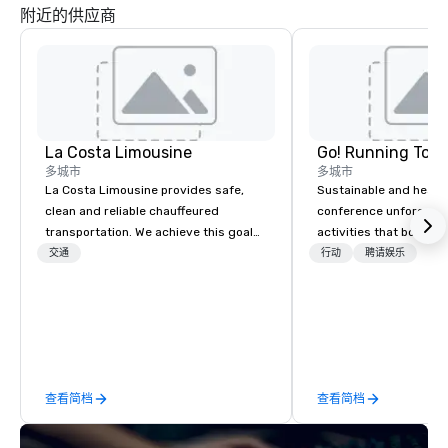
附近的供应商
La Costa Limousine
Go! Running Tour
多城市
多城市
La Costa Limousine provides safe,
Sustainable and healt
clean and reliable chauffeured
conference unforgetta
transportation. We achieve this goal
activities that boost 
with highly trained chauffeurs, the
lower carbon footprint
交通
行动
聘请娱乐
newest vehicles available and a
world on the run with e
commitment to Five Star service. The
running guides.
difference between La Costa
Limousine and other companies can
be explained using one word – quality.
From our perfectly maintained fleet of
查看简档
查看简档
late model luxury vehicles to the
highly experienced and professional
team of chauffeurs and support staff;