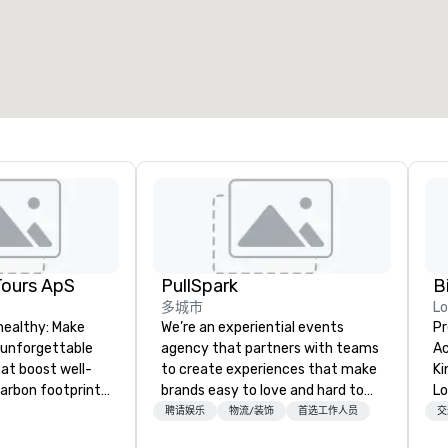
Tours ApS
PullSpark
B
多城市
L
healthy: Make
We’re an experiential events
Pr
 unforgettable
agency that partners with teams
Ac
hat boost well-
to create experiences that make
Kingdom
arbon footprints.
brands easy to love and hard to
Lo
 on the run with
forget. Most companies already
op
聘请娱乐
物流/装饰
首选工作人员
交
ing guides.
know what makes them easy to
hi