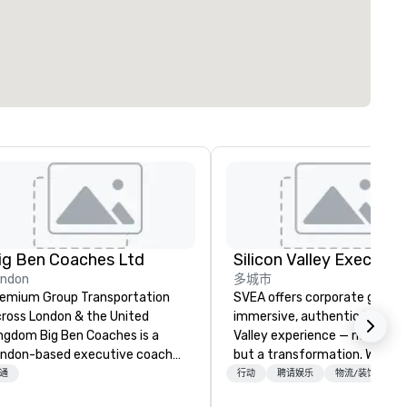
ig Ben Coaches Ltd
ondon
多城市
emium Group Transportation
SVEA offers corporate groups
ross London & the United
immersive, authentic Silicon
 Big Ben Coaches is a
Valley experience — not a tour
ndon-based executive coach
but a transformation. We des
erator specialising in reliable,
and facilitate custom execu
通
行动
聘请娱乐
物流/装饰
gh-quality group transportation
innovation tours, learning