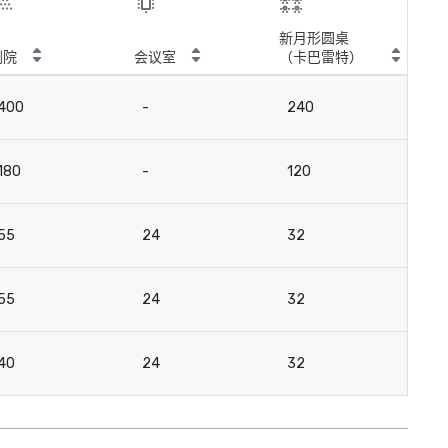
新月形圆桌
剧院
会议室
（卡巴雷特）
E 
400
-
240
-
180
-
120
17
55
24
32
4
55
24
32
4
40
24
32
3