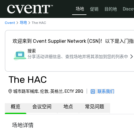
场地
促销
目的地
Disco
Cvent
场地
The HAC
欢迎来到 Cvent Supplier Network (CSN)！以下是入门
搜索
分享活动详细信息、查找场地并将其添加到您的列表中
The HAC
城市路军械库, 伦敦, 英格兰, EC1Y 2BQ
|
联系我们
概览
会议空间
地点
常见问题
场地详情