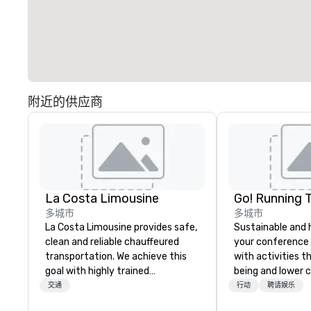
附近的供应商
La Costa Limousine
Go! Running 
多城市
多城市
La Costa Limousine provides safe,
Sustainable and 
clean and reliable chauffeured
your conference
transportation. We achieve this
with activities t
goal with highly trained
being and lower c
chauffeurs, the newest vehicles
Explore the world
交通
行动
聘请娱乐
available and a commitment to
expert local runn