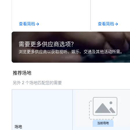
Five Star service. The difference
between La Costa Limousine and
other companies can be explained
using one word – quality. From our
查看简档
查看简档
perfectly maintained fleet of late
model luxury vehicles to the
highly experienced and
需要更多供应商选项？
professional team of chauffeurs
and support staff; you will know
浏览更多供应商以获取视听、娱乐、交通及其他活动所需。
quality when you travel with La
Costa Limousine.
推荐场地
另外 2 个场地匹配您的需要
当前场地
场地