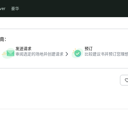
ver
豪华
指南：
发送请求
预订
审阅选定的场地并创建请求
比较建议书并预订您理