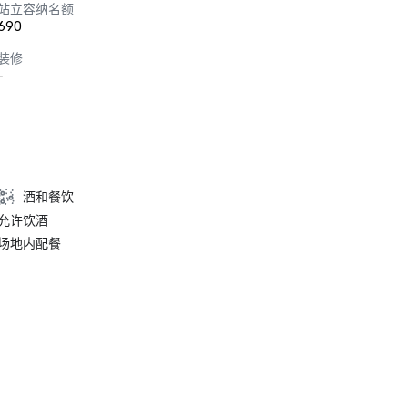
站立容纳名额
690
装修
-
酒和餐饮
允许饮酒
场地内配餐