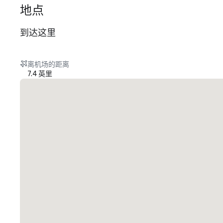
地点
到达这里
离机场的距离
7.4 英里