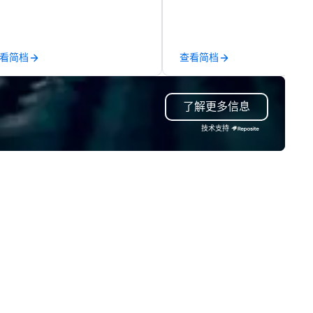
r leisure, educational, corporate
sessions, innovation worksho
d MICE travel. Known for our
leadership intensives, and be
ofessionalism, punctuality, and
the-scenes tech culture
odern Mercedes-Benz
experiences for visiting
看简档
查看简档
ecutive fleet, we provide
delegations, incentive groups
amless transport solutions for
corporate offsites. Whether 
anners delivering programmes in
group wants to think like a Sil
了解更多信息
ndon and throughout the UK.
Valley founder, explore the
 operate a fleet of 49–53
mindsets driving the world's
技术支持
ater executive coaches, all Euro
fastest-growing companies, 
/ ULEZ compliant, featuring air-
walk away with a practical
nditioning, reclining seats, PA
innovation playbook, SVEA
stem and USB charging, ideal
delivers programming that is
r group tours, airport transfers,
memorable, substantive, and
rporate visits, multi-day
uniquely rooted in the Valley. 
ineraries, and event logistics.
for groups of 10–200. Fully
customizable by industry,
seniority, and objectives.