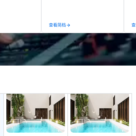
love; we help teams design
fo
moments that truly stick backed
an
by our trademarked neuroscience
pr
tool, Nistinct.
m
查看简档
查
ex
se
pl
Lo
We
se
6 
co
sy
fo
co
it