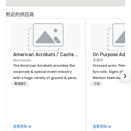
附近的供应商
American Acrobats / Castle Productions
On Purpose Adve
Worldwide
多城市
The American Acrobats provides the
Crossed arms. Poked out bottom lips.
corporate & special event industry
Eye rolls. Sighs of dis
with a huge variety of ground & aerial
Mention team building
performances using elite professional
get these reactions. The thought of
聘请娱乐
行动
performers. We also do trade shows &
another ropes course,
private events as well.
togetherness or (gasp!) trust falls
while keeping your al
from their work can c
stress than staying at
But not with On Purpo
查看简档
查看简档
Your group may need t