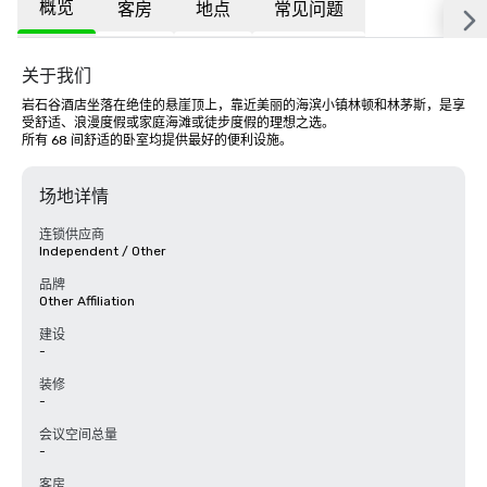
概览
客房
地点
常见问题
关于我们
岩石谷酒店坐落在绝佳的悬崖顶上，靠近美丽的海滨小镇林顿和林茅斯，是享
受舒适、浪漫度假或家庭海滩或徒步度假的理想之选。 

所有 68 间舒适的卧室均提供最好的便利设施。
场地详情
连锁供应商
Independent / Other
品牌
Other Affiliation
建设
-
装修
-
会议空间总量
-
客房