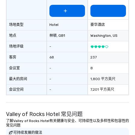
your team members to
exciting, driven, purpo
that make a big impre
generate a genuine te
场地类型
Hotel
豪华酒店
keeping them product
engaged. Skill enhan
地点
林顿
, GB1
Washington
, US
in a real-life relatable
your takeaways aren’t 
场地评级
-
forgotten or lost as so
ends. Let us help you strengthen your
客房
68
237
team - on purpose.
会议室
-
8
最大的房间
-
1,800 平方英尺
会议空间
-
7,201 平方英尺
Valley of Rocks Hotel 常见问题
了解Valley of Rocks Hotel有关健康与安全、可持续性以及多样性和包容性的
常见问题
可持续发展的做法