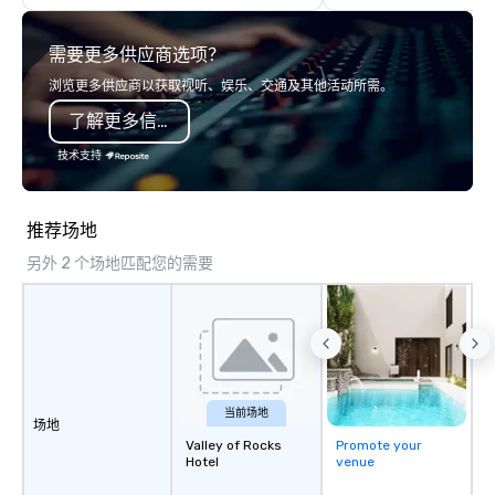
(focused on skill
development/enhance
需要更多供应商选项？
bonding (focused on re
minded activities) or 
浏览更多供应商以获取视听、娱乐、交通及其他活动所需。
both. But whatever the 
了解更多信息
needs to be facilitate
and ON purpose. Most team building
技术支持
programs don’t tie the
real-world, job-related
But ours does. On Purpose delivers
推荐场地
team building and bon
另外 2 个场地匹配您的需要
purpose. Our programs
around the way your t
and can be tailored to f
challenges and goals. 
engage in collaborative
build communication, 
and enhance skills like
当前场地
场地
problem solving, while
Valley of Rocks
Promote your
together. Team building and bonding
Hotel
venue
with On Purpose Adven