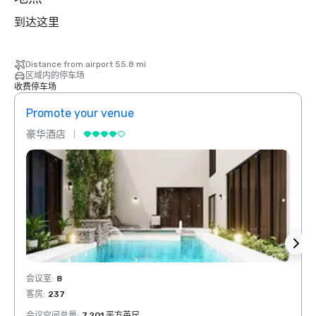
到达这里
Distance from airport 55.8 mi
区域内的停车场
收费停车场
Promote your venue
Prom
豪华酒店
豪华
会议室
:
8
会议室
客房
:
237
客房
:
会议空间总量
:
7,201 平方英尺
会议空