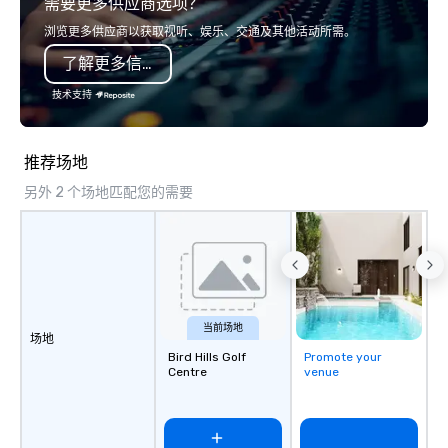
需要更多供应商选项？
bonding (focused on re
minded activities) or 
浏览更多供应商以获取视听、娱乐、交通及其他活动所需。
both. But whatever the 
了解更多信息
needs to be facilitate
and ON purpose. Most team building
技术支持
programs don’t tie the
real-world, job-related
But ours does. On Purpose delivers
推荐场地
team building and bon
另外 2 个场地匹配您的需要
purpose. Our programs
around the way your t
and can be tailored to f
challenges and goals. 
engage in collaborative
build communication, 
and enhance skills like
当前场地
场地
problem solving, while
Bird Hills Golf
Promote your
together. Team building and bonding
Centre
venue
with On Purpose Adven
your team members to
exciting, driven, purpo
that make a big impre