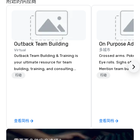
附近的供应商
Outback Team Building
On Purpose Adve
Virtual
多城市
Outback Team Building & Training is
Crossed arms. Poked out bottom lips.
your ultimate resource for team
Eye rolls. Sighs of dis
building, training, and consulting.
Mention team building
Recommended by over 30,000+
get these reactions. The thought of
行动
行动
corporate groups across North
another ropes course,
America, our 80+ solutions are
togetherness or (gasp!) trust falls
available anywhere, anytime, for any
while keeping your al
sized group.
from their work can c
stress than staying at
But not with On Purpo
查看简档
查看简档
Your group may need t
(focused on skill
development/enhance