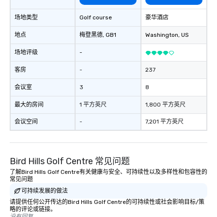
generate a genuine te
场地类型
Golf course
豪华酒店
keeping them product
engaged. Skill enhan
地点
梅登黑德
, GB1
Washington
, US
in a real-life relatable
your takeaways aren’t 
场地评级
-
forgotten or lost as so
ends. Let us help you strengthen your
客房
-
237
team - on purpose.
会议室
3
8
最大的房间
1 平方英尺
1,800 平方英尺
会议空间
-
7,201 平方英尺
Bird Hills Golf Centre 常见问题
了解Bird Hills Golf Centre有关健康与安全、可持续性以及多样性和包容性的
常见问题
可持续发展的做法
请提供任何公开传达的Bird Hills Golf Centre的可持续性或社会影响目标/策
略的评论或链接。
没有回复。