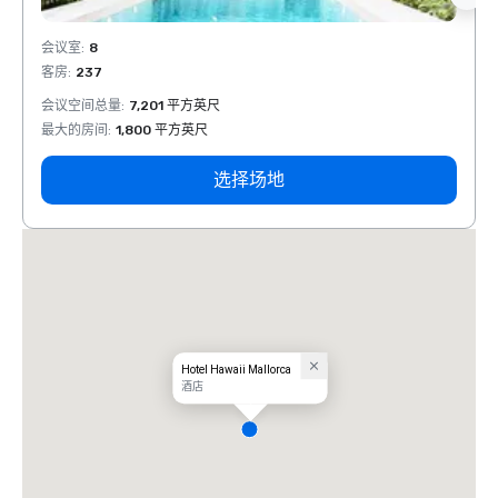
会议室
:
8
会议室
客房
:
237
客房
:
会议空间总量
:
7,201 平方英尺
会议空
最大的房间
:
1,800 平方英尺
最大的
选择场地
Hotel Hawaii Mallorca
酒店