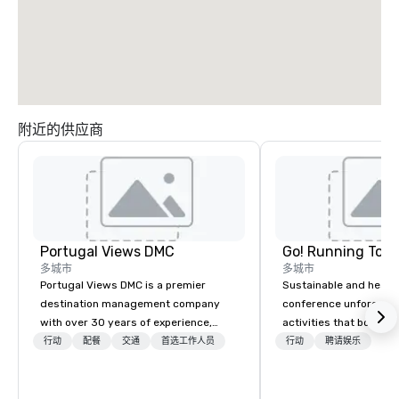
附近的供应商
Portugal Views DMC
Go! Running Tour
多城市
多城市
Portugal Views DMC is a premier
Sustainable and healt
destination management company
conference unforgetta
with over 30 years of experience,
activities that boost 
specializing in customized corporate
lower carbon footprint
行动
配餐
交通
首选工作人员
行动
聘请娱乐
events, incentive programs, and
world on the run with e
group travel experiences across
running guides.
Portugal. We are recognized for our