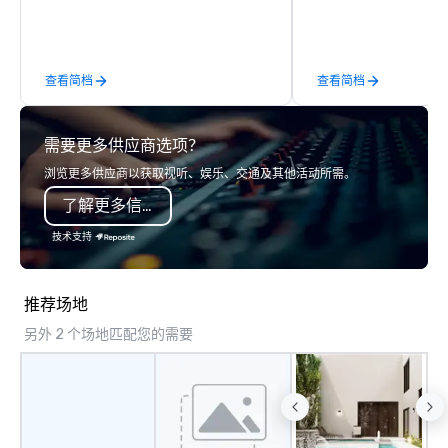
meticulous attention to detail,
commitment to excellence, and
passion for delivering tailored
查看简档
查看简档
itineraries that exceed expectations.
Our services include: -
Accommodation in top-tier hotels -
需要更多供应商选项？
Exclusive event planning - Guided
cultural and adventure activities -
浏览更多供应商以获取视听、娱乐、交通及其他活动所需。
Seamless transportation coordination
了解更多信息
Whether you're organizing a luxury
incentive trip, a corporate event, or a
技术支持
group tour, we ensure every
experience is personalized, efficient,
and unforgettable. From Lisbon to
推荐场地
Porto, the Algarve to the Douro Valley,
另外 2 个场地匹配您的需要
Portugal Views DMC crafts unique and
immersive journeys designed to meet
the needs of discerning clients.