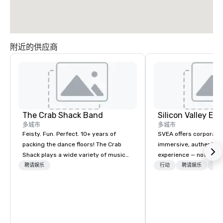
附近的供应商
The Crab Shack Band
多城市
多城市
Feisty. Fun. Perfect. 10+ years of
SVEA offers corporate
packing the dance floors! The Crab
immersive, authentic S
Shack plays a wide variety of music
experience — not a tour
with a set list of over 12 hours of
transformation. We de
聘请娱乐
行动
聘请娱乐
物流
music. Winner of the Couples Choice
facilitate custom exec
Award, Seacoast Best Band Award
tours, learning session
and Wedding Spotlight Award. Ask us
workshops, leadership
for a quote - We would love to hear
behind-the-scenes tec
from you!
experiences for visiti