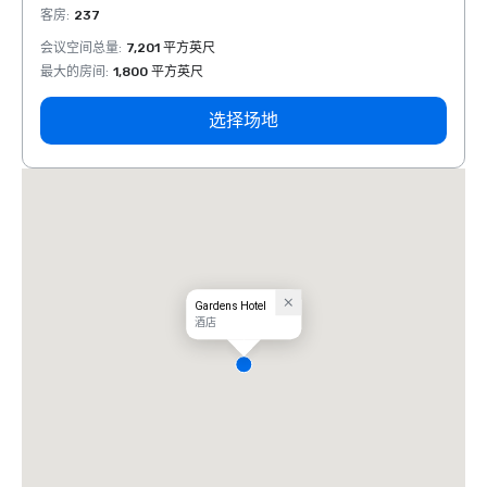
客房
:
237
客房
:
会议空间总量
:
7,201 平方英尺
会议空
最大的房间
:
1,800 平方英尺
最大的
选择场地
Gardens Hotel
酒店