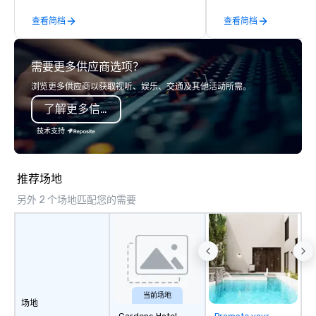
incentive groups, and
查看简档
查看简档
offsites. Whether your
think like a Silicon Val
explore the mindsets d
需要更多供应商选项？
world's fastest-growi
or walk away with a pr
浏览更多供应商以获取视听、娱乐、交通及其他活动所需。
innovation playbook, S
了解更多信息
programming that is 
substantive, and uniqu
技术支持
the Valley. Ideal for g
Fully customizable by 
seniority, and objectiv
推荐场地
另外 2 个场地匹配您的需要
当前场地
场地