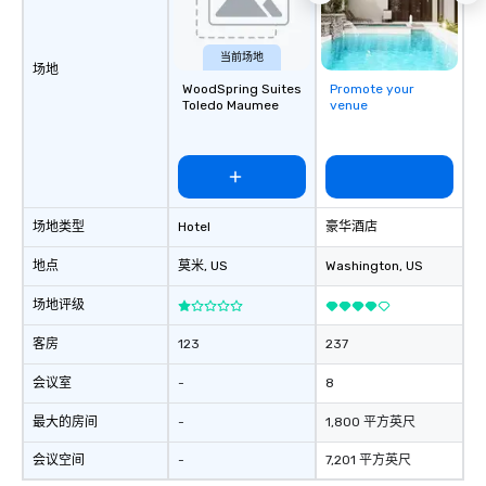
当前场地
场地
WoodSpring Suites
Promote your
Toledo Maumee
venue
场地类型
Hotel
豪华酒店
地点
莫米
, US
Washington
, US
场地评级
客房
123
237
会议室
-
8
最大的房间
-
1,800 平方英尺
会议空间
-
7,201 平方英尺