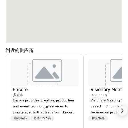
附近的供应商
Encore
多城市
Cincinnati
Encore provides creative, production
Visionary Meeting Tech
and event technology services to
based in Cincinnati, Oh
create events that transform. Encore
focused on providing 
creates memorable event experiences
Technology service fo
物流/装饰
首选工作人员
物流/装饰
that engage and transform
events, business conf