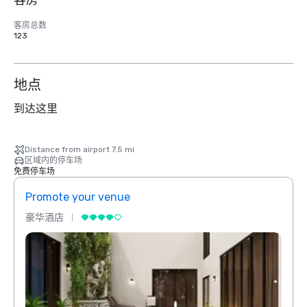
客房
客房总数
123
地点
到达这里
Distance from airport 7.5 mi
区域内的停车场
免费停车场
Promote your venue
Prom
豪华酒店
豪华