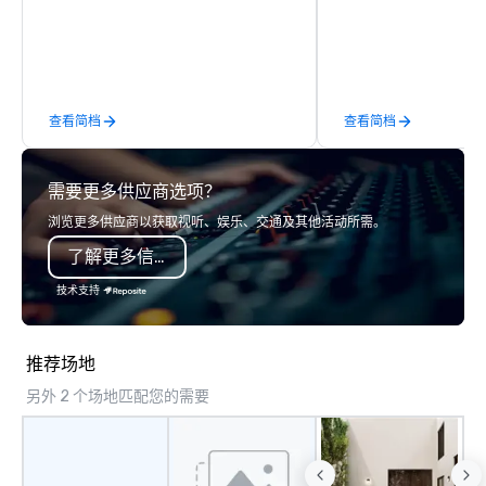
organizations. As the global leader for
breakout rooms and mo
event technology and production
and willing to travel t
services, Encore’s team of creators,
destination. The VMT mission is to
innovators and experts deliver real
provide excellence; not
results through strategy and
providing quality prod
查看简档
查看简档
creative, advanced technology,
latest technologies, b
digital, environmental, staging, and
providing trusted reli
digital solutions for hybrid, virtual and
service and relationsh
需要更多供应商选项？
in-person events of any type.
come.
浏览更多供应商以获取视听、娱乐、交通及其他活动所需。
了解更多信息
技术支持
推荐场地
另外 2 个场地匹配您的需要