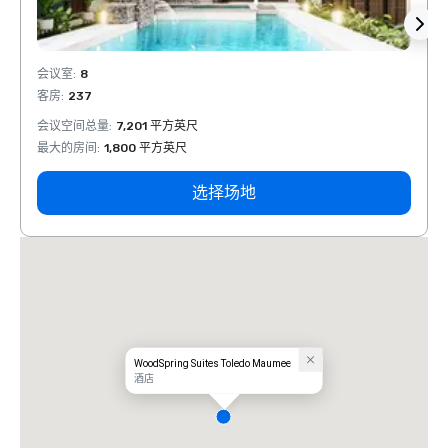
会议室
:
8
会议室
客房
:
237
客房
:
会议空间总量
:
7,201 平方英尺
会议空
最大的房间
:
1,800 平方英尺
最大的
选择场地
WoodSpring Suites Toledo Maumee
酒店