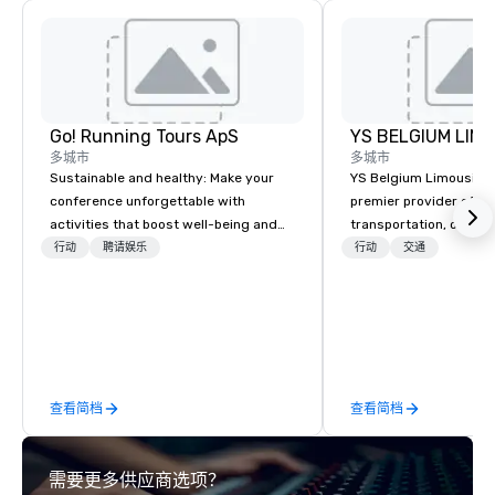
Go! Running Tours ApS
多城市
多城市
Sustainable and healthy: Make your
YS Belgium Limousine 
conference unforgettable with
premier provider of lu
activities that boost well-being and
transportation, offer
lower carbon footprints. Explore the
blend of elegance, pro
行动
聘请娱乐
行动
交通
world on the run with expert local
and comfort. Serving c
running guides.
Belgium, we cater to a
needs, from business 
airport transfers to sp
and private guided tou
fleet of top-of-the-lin
查看简档
查看简档
team of highly skilled
ensure that every jour
smooth and luxurious a
需要更多供应商选项？