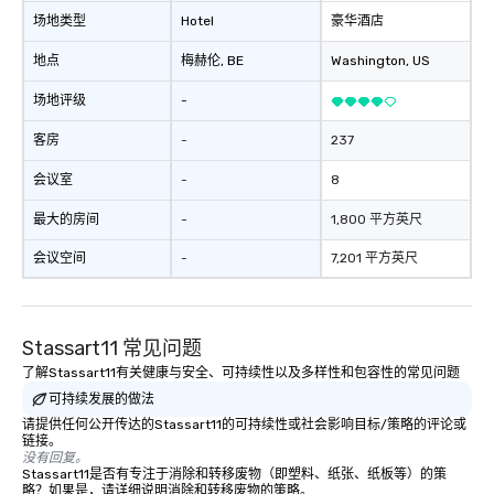
场地类型
Hotel
豪华酒店
地点
梅赫伦
, BE
Washington
, US
场地评级
-
客房
-
237
会议室
-
8
最大的房间
-
1,800 平方英尺
会议空间
-
7,201 平方英尺
Stassart11 常见问题
了解Stassart11有关健康与安全、可持续性以及多样性和包容性的常见问题
可持续发展的做法
请提供任何公开传达的Stassart11的可持续性或社会影响目标/策略的评论或
链接。
没有回复。
Stassart11是否有专注于消除和转移废物（即塑料、纸张、纸板等）的策
略？如果是，请详细说明消除和转移废物的策略。