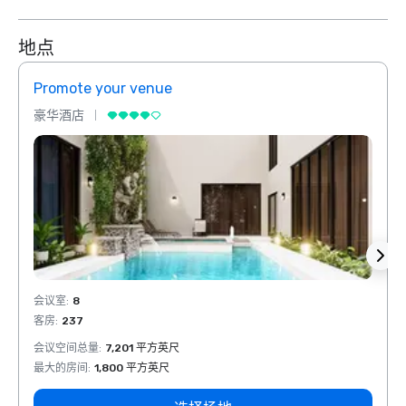
地点
Promote your venue
Prom
豪华酒店
豪华
会议室
:
8
会议室
客房
:
237
客房
:
会议空间总量
:
7,201 平方英尺
会议空
最大的房间
:
1,800 平方英尺
最大的