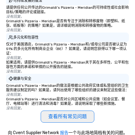
可持续发展的做法
group, your goals and your
请提供任何公开传达的Grimaldi’s Pizzeria - Meridian的可持续性或社会影响
destination. With over 50 years of
目标/策略的评论或链接。
experience in hospitality, production
没有回复。
and experiential design, our team
Grimaldi’s Pizzeria - Meridian是否有专注于消除和转移废物（即塑料、纸
张、纸板等）的策略？如果是，请详细说明消除和转移废物的策略。
delivers elevated programs that are
没有回复。
creative, polished and executed with
多元化和包容性
precision across the Rocky Mountain
仅对于美国酒店，Grimaldi’s Pizzeria - Meridian和/或母公司是否被认证为
region. One Program. At A Time.
51% 的多元化所有制商业企业（BE）？如果是，请说明您获得以下哪一项认
证：
没有回复。
如果适用，请提供Grimaldi’s Pizzeria - Meridian关于其在多样性、公平和包
容性方面的承诺和举措的公开报告的链接。
没有回复。
健康与安全
Grimaldi’s Pizzeria - Meridian的做法是根据公共政府实体或私营组织的卫生
服务建议制定的吗？如果是，请列出使用了哪些组织的建议来制定这些做法：
没有回复。
Grimaldi’s Pizzeria - Meridian是否对公共区域和公共设施（如会议室、餐
厅、电梯站等）进行清洁和消毒？如果是，请说明采取了哪些新措施。
没有回复。
查看所有常见问题
向 Cvent Supplier Network
报告
一个与此场地简档有关的问题。