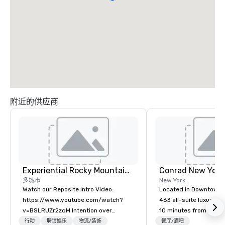
附近的供应商
Experiential Rocky Mountain DMC | Rocky Mountain West | One Program. At A Time.
Conrad New Yor
多城市
New York
Watch our Reposite Intro Video:
Located in Downtown 
https://www.youtube.com/watch?
463 all-suite luxury ho
v=BSLRUZr2zqM Intention over
10 minutes from the ci
Routine. Connection over Checklists.
attractions, including
行动
聘请娱乐
物流/装饰
餐厅/酒吧