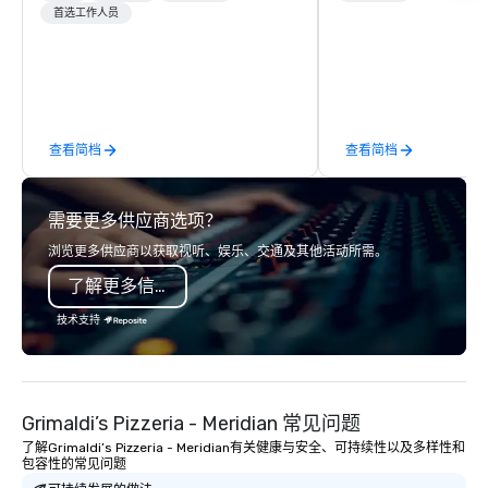
Precision over Process. Partner DMC
首选工作人员
Observatory, Tribeca,
Rocky Mountain curates and delivers
Village, SoHo, and Wall
fully customized meeting, incentive
Experience panoramic 
and event experiences across Denver,
Hudson River and the 
Aspen, Vail, Jackson Hole and Big Sky.
Liberty from Leonessa,
We specialize in high-touch,
rooftop bar. Business 
查看简档
查看简档
experiential programs that integrate
meet in our 30,000 sq
design, production, entertainment
event space spanning 
and execution into one seamless
需要更多供应商选项？
experience. We create immersive
programs that go far beyond logistics
浏览更多供应商以获取视听、娱乐、交通及其他活动所需。
—bringing together destination
了解更多信息
expertise, in-house production,
entertainment and TEAM experiences
技术支持
into a fully integrated execution.
Unlike traditional DMCs, we do not
believe in cookie-cutter programs or
hand-offs between vendors. Every
Grimaldi’s Pizzeria - Meridian 常见问题
experience is thoughtfully designed
了解Grimaldi’s Pizzeria - Meridian有关健康与安全、可持续性以及多样性和
and produced as one cohesive
包容性的常见问题
program, tailored specifically to your