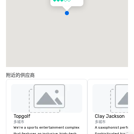
3/5
附近的供应商
Topgolf
Clay Jackson
多城市
多城市
We’re a sports entertainment complex
A saxophonist perform
that features an inclusive, high-tech
Sophisticated traditio