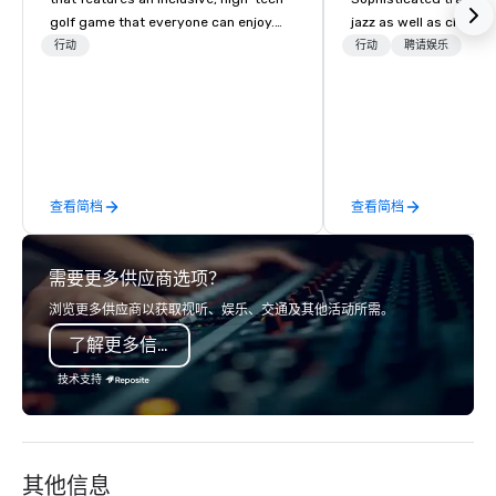
golf game that everyone can enjoy.
jazz as well as classi
Paired with an outstanding food and
instrumentally on the t
行动
行动
聘请娱乐
beverage menu, climate-controlled
soprano saxophone. I am able to
hitting bays and music, every Topgolf
provide a large,’ LIVE’,
has an energetic hum that you can
presentation to any si
feel right when you walk through the
create the appropriat
door.
an event, or, be a fea
for the presentation. I 
查看简档
查看简档
necessary amplificati
well as wireless micro
would be needed. My or
需要更多供应商选项？
TAKE THE CLAY TRAIN, 
WORD’, are available o
浏览更多供应商以获取视听、娱乐、交通及其他活动所需。
and can be heard on S
了解更多信息
技术支持
其他信息