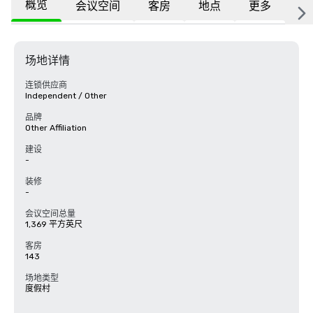
概览
会议空间
客房
地点
更多
常
场地详情
连锁供应商
Independent / Other
品牌
Other Affiliation
建设
-
装修
-
会议空间总量
1,369 平方英尺
客房
143
场地类型
度假村