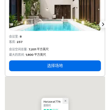
会议室
:
8
会议室
客房
:
237
客房
:
会议空间总量
:
7,201 平方英尺
会议空
最大的房间
:
1,800 平方英尺
最大的
选择场地
Horizon at 77th
度假村