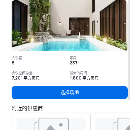
会议室
:
客房
:
8
237
1
会议空间总量
:
最大的房间
:
7,201 平方英尺
1,800 平方英尺
选择场地
附近的供应商