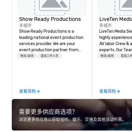
Show Ready Productions
LiveTen Medi
多城市
多城市
Show Ready Productions is a
LiveTen Media Se
leading national event production
highly experienc
services provider. We are your
AV labor Crew & a
event production partner from
experts. Our Team Members come
start to finish. Our team is
from a variety of
物流/装饰
首选工作人员
物流/装饰
首选工
dedicated to making sure we
backgrounds and 
begin with your vision and leave
production. Each
you and your attendees inspired
members has a s
by the experience.
to ensure we mak
trade, or confere
查看简档
查看简档
art.
需要更多供应商选项？
浏览更多供应商以获取视听、娱乐、交通及其他活动所需。