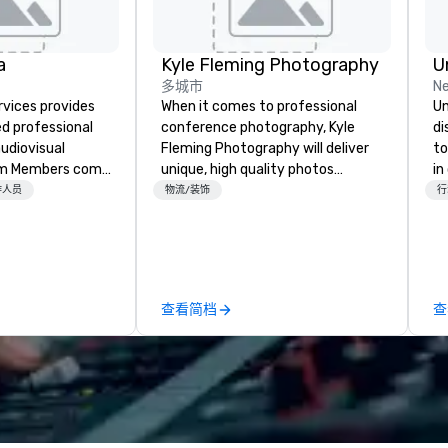
a
Kyle Fleming Photography
U
多城市
Ne
rvices provides
When it comes to professional
Un
ed professional
conference photography, Kyle
di
udiovisual
Fleming Photography will deliver
to
unique, high quality photos
in
 industry
capturing all of the important
in
作人员
物流/装饰
行
audio-visual
details of your conference. We
th
 of our team
capture every aspect and all of
'r
trong work ethic
the details large and small of your
em
e your event,
conference, including keynote
ed
nce is a work of
speakers or presentations,
st
查看简档
查
audience interactions,
co
conference booths or exhibits,
cr
and every important aspect of
st
the conference.
to
fa
ag
in