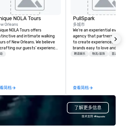
nique NOLA Tours
PullSpark
w Orleans
多城市
ique NOLA Tours offers
We’re an experiential events
stinctive and intimate walking
agency that partners with t
urs of New Orleans. We believe
to create experiences that 
 crafting our guests' experience
brands easy to love and hard 
to something special beyond
forget. Most companies alre
动
聘请娱乐
物流/装饰
首选工作人
e standard fare excursion
know what makes them easy
ound the city. We do this by
love; we help teams design
ploying exceptional and well-
moments that truly stick ba
ucated guides, and researching
by our trademarked neurosci
ories for both great historical
tool, Nistinct.
看简档
查看简档
ntent and fun. We offer a true
ime tour, a ghost tour with bar
ops for adults, a French Quarter
了解更多信息
ur, a Garden District tour, and a
mily-friendly ghost tour for all
技术支持
es. You can get more
formation at uniquenola.com.