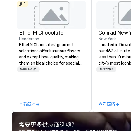
推广
Ethel M Chocolate
Henderson
New York
Ethel M Chocolates’ gourmet
Located in Down
selections offer luxurious flavors
our 463 all-suite 
and exceptional quality, making
less than 10 min
them an ideal choice for special
city’s most iconi
occasions, corporate holiday
including One Wor
便利项/礼品
餐厅/酒吧
gifts, or company celebrations.
Observatory, Tri
Whether you’re expressing
Village, SoHo, and
appreciation to employees for
Experience pano
their hard work, recognizing
the Hudson River
partners for their collaboration,
of Liberty from 
查看简档
查看简档
thanking clients for their loyalty,
Italian rooftop b
or celebrating a milestone, a
travelers can me
premium chocolate box from
square feet of e
需要更多供应商选项？
Ethel M Chocolates leaves a
spanning two floo
lasting impression. We also provide