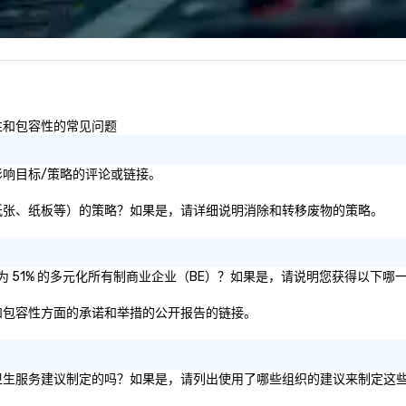
satisfaction, Luxe Productions
it
ensures that your event will be a
visual and auditory masterpiece.
Let us illuminate your moments,
amplify your sounds, and capture
your memories in the most
及多样性和包容性的常见问题
captivating way possible.
Experience the difference with
Luxe Productions and elevate
或社会影响目标/策略的评论或链接。
your event to new heights of
luxury and sophistication.
物（即塑料、纸张、纸板等）的策略？如果是，请详细说明消除和转移废物的策略。
是否被认证为 51% 的多元化所有制商业企业（BE）？如果是，请说明您获得以下
性、公平和包容性方面的承诺和举措的公开报告的链接。
或私营组织的卫生服务建议制定的吗？如果是，请列出使用了哪些组织的建议来制定这