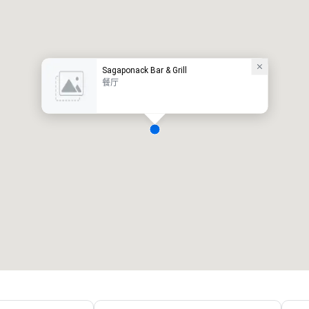
Sagaponack Bar & Grill
餐厅