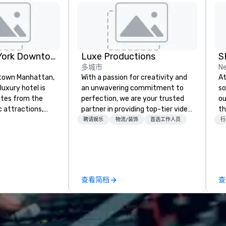
Conrad New York Downtown
Luxe Productions
S
多城市
Ne
town Manhattan,
With a passion for creativity and
At
luxury hotel is
an unwavering commitment to
so
utes from the
perfection, we are your trusted
ou
c attractions,
partner in providing top-tier video,
th
ld Trade
audio, and lighting solutions for
tr
聘请娱乐
物流/装饰
首选工作人员
行
beca, Greenwich
any occasion or environment.
an
 Wall Street.
Whether you're planning a
th
ramic views of
dazzling wedding, a corporate
yo
 and the Statue
gala, a live concert, or any other
to
Leonessa, our
memorable event, our team of
di
查看简档
查
ar. Business
skilled professionals brings
un
et in our 30,000
innovation and expertise to every
Ne
vent space
project. With state-of-the-art
To
rs.
technology, a keen eye for design,
Wa
and a dedication to customer
en