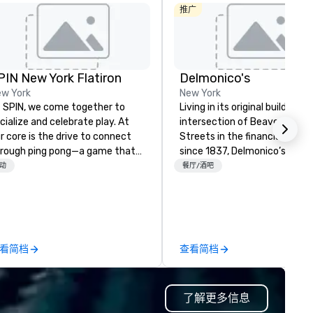
推广
PIN New York Flatiron
Delmonico's
w York
New York
 SPIN, we come together to
Living in its original building a
cialize and celebrate play. At
intersection of Beaver & Will
r core is the drive to connect
Streets in the financial distric
rough ping pong—a game that
since 1837, Delmonico’s has
anscends age, gender, ethnicity,
welcomed a multitude of culi
动
餐厅/酒吧
d all physical boundaries. We are
enthusiasts. Delmonico’s hold
e original ping pong social club,
be America’s first fine dining
ur offline social network, a place
establishment, and is excited
 call home. We welcome
welcome you to where it all
versity and embrace the
began.
看简档
查看简档
conventional. With venues in
w York, Chicago, San Francisco,
ronto, Philadelphia, Seattle,
了解更多信息
shington DC and Boston we
courage you to participate. Do