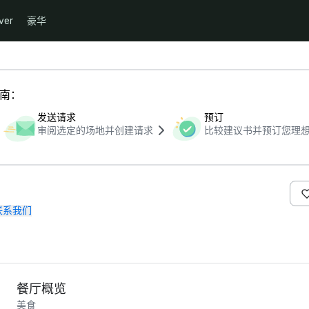
ver
豪华
指南：
发送请求
预订
审阅选定的场地并创建请求
比较建议书并预订您理
联系我们
餐厅概览
美食