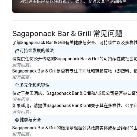
浏览更多供应商以获取视听、娱乐、交通及其他活动所需。
custom sleeves for our
chocolates, allowing you to
create a truly unique gift for any
event. Enjoy our white glove
Sagaponack Bar & Grill 常见问题
service and an elevated
chocolate experience that sets
了解Sagaponack Bar & Grill有关健康与安全、可持续性以
your gift apart.
可持续发展的做法
请提供任何公开传达的Sagaponack Bar & Grill的可持续性
没有回复。
Sagaponack Bar & Grill是否有专注于消除和转移废
没有回复。
多元化和包容性
仅对于美国酒店，Sagaponack Bar & Grill和/或母公司
没有回复。
如果适用，请提供Sagaponack Bar & Grill关于其在多样
没有回复。
健康与安全
Sagaponack Bar & Grill的做法是根据公共政府实体
没有回复。