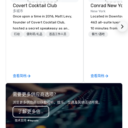
Covert Cocktail Club
Conrad New Yor
多城市
New York
Once upon a time in 2016, Matt Levy,
Located in Downtown 
founder of Covert Cocktail Club,
463 all-suite luxury ho
hosted a secret speakeasy as an
10 minutes from the ci
intimate place for strangers to gather
attractions, including
行动
便利项/礼品
首选工作人员
餐厅/酒吧
in his home. The only way to find out
Observatory, Tribeca,
about it was via word of mouth. No
Village, SoHo, and Wall
address was given, the only clue
Experience panoramic 
being a sign placed in the window,
Hudson River and the 
“Cocktails Here”. A lot of people
Liberty from Leonessa,
thought it was pretty cool, even
rooftop bar. Business 
查看简档
查看简档
before The New York Times wrote
meet in our 30,000 sq
about it. But that was all pre-
event space spanning 
pandemic, and this is a new era.
需要更多供应商选项？
Liberated from the confines of a
single location, Covert Cocktail Club
浏览更多供应商以获取视听、娱乐、交通及其他活动所需。
now brings the speakeasy right to
了解更多信息
your door—be it at your home, office,
bar mitzvah, dinner party,
技术支持
bachelor/ette party or anywhere you