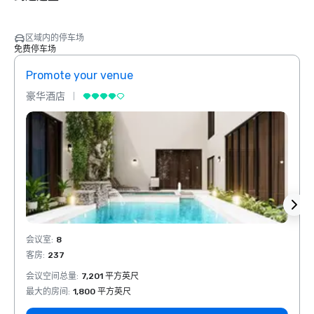
区域内的停车场
免费停车场
Promote your venue
Prom
豪华酒店
豪华
会议室
:
8
会议室
客房
:
237
客房
:
会议空间总量
:
7,201 平方英尺
会议空
最大的房间
:
1,800 平方英尺
最大的