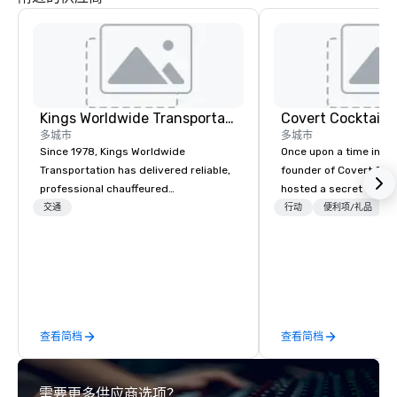
Kings Worldwide Transportation
Covert Cocktail C
多城市
多城市
Since 1978, Kings Worldwide
Once upon a time in 20
Transportation has delivered reliable,
founder of Covert Cock
professional chauffeured
hosted a secret speak
transportation solutions for corporate
intimate place for str
交通
行动
便利项/礼品
travelers and meetings and events
in his home. The only w
worldwide. Headquartered in
about it was via word 
Oklahoma City, OK we provide
address was given, the
seamless service throughout more
being a sign placed in
than 500 cities across the globe
“Cocktails Here”. A lot of people
through our vetted international
thought it was pretty 
查看简档
查看简档
partner network. We are committed to
before The New York T
delivering high-quality ground
about it. But that was a
transportation that meets the
pandemic, and this is 
需要更多供应商选项？
standards of today’s corporate travel
Liberated from the con