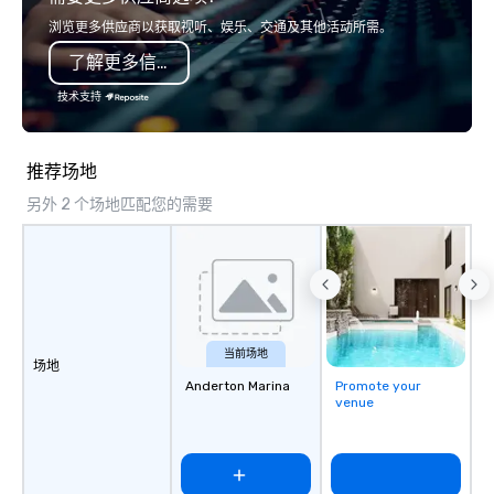
and meetings programs—prioritizing
single location, Covert
浏览更多供应商以获取视听、娱乐、交通及其他活动所需。
safety, punctuality, consistency, and
now brings the speake
了解更多信息
service excellence. Our experienced
your door—be it at your
team and attention to detail ensure a
bar mitzvah, dinner par
技术支持
dependable, polished experience for
bachelor/ette party o
every trip, earning the long-term trust
choose!
of corporate clients, travel managers,
推荐场地
and meeting planners alike.
另外 2 个场地匹配您的需要
当前场地
场地
Anderton Marina
Promote your
venue