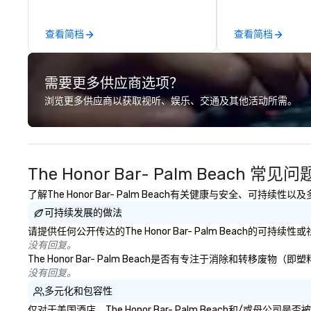
working in some of the world's
are South Florid
most acclaimed restaurants,
and luxury trans
查看简档
查看简档
brings a level of excellence rarely
company offering
found in the catering industry.
transportation s
需要更多供应商选项？
浏览更多供应商以获取视听、娱乐、交通及其他活动所需。
The Honor Bar- Palm Beach 常见问
了解The Honor Bar- Palm Beach有关健康与安全、可持续
可持续发展的做法
请提供任何公开传达的The Honor Bar- Palm Beach的可
没有回复。
The Honor Bar- Palm Beach是否有专注于消除和
没有回复。
多元化和包容性
仅对于美国酒店，The Honor Bar- Palm Beach和/或