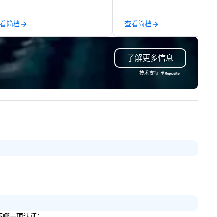
professionals who keep
everything flowing smoothly. For
看简档
查看简档
us, creating a mind-blowing 
experience is more than a ser
– it’s a craft. We believe that
了解更多信息
every event should be careful
designed to fit your vision. We
技术支持
believe in a hands-on,
consultative approach from 
first moment that we speak 
you to the time when your
audience has left and we’ve
broken down all the equipmen
Why? Because we love what 
do. We love seeing the look of
satisfaction and pride on our
customers faces when their
events captivate and motiv
。
their audiences. We’re passio
integrating the hottest new
technology into our customer
以下哪一项认证：