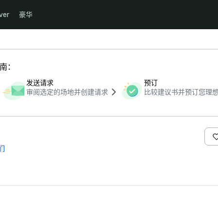
ver
豪华
指南：
发送请求
预订
审阅选定的场地并创建请求
比较建议书并预订您理
们