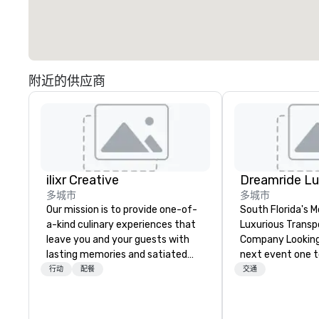
附近的供应商
ilixr Creative
多城市
多城市
Our mission is to provide one-of-
South Florida's 
a-kind culinary experiences that
Luxurious Transp
leave you and your guests with
Company Looking
lasting memories and satiated
next event one 
palates. Every detail is
With DreamRide 
行动
配餐
交通
meticulously thought out, and our
Transportation, y
commitment to hospitality, with
style in one of t
over 40 years of experience
limousines of Sou