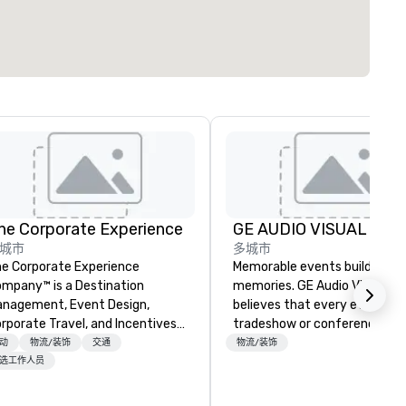
he Corporate Experience
GE AUDIO VISUAL
城市
多城市
e Corporate Experience
Memorable events build lasti
mpany™ is a Destination
memories. GE Audio Visual
nagement, Event Design,
believes that every event,
rporate Travel, and Incentives
tradeshow or conference sho
ompany.
create an experience for you
动
物流/装饰
交通
物流/装饰
audience. This experience req
选工作人员
high-quality, carefully planne
audio visual technology and