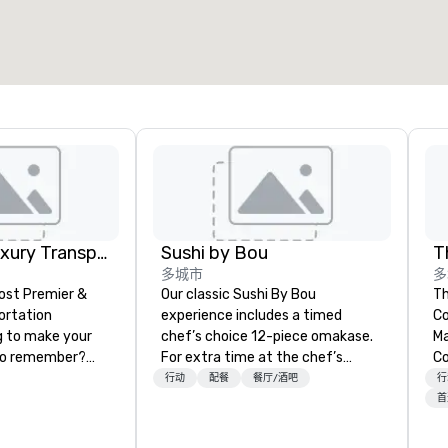
Dreamride Luxury Transportation
Sushi by Bou
T
多城市
多
Most Premier &
Our classic Sushi By Bou
Th
ortation
experience includes a timed
Co
 to make your
chef’s choice 12-piece omakase.
Ma
to remember?
For extra time at the chef’s
Co
Luxury
counter, and additional pieces,
C
行动
配餐
餐厅/酒吧
行
ou can arrive in
upgrade to our Bougie option.
首
he most beautiful
Come early, and stay late, to
th Florida. We
enjoy our craft cocktails,