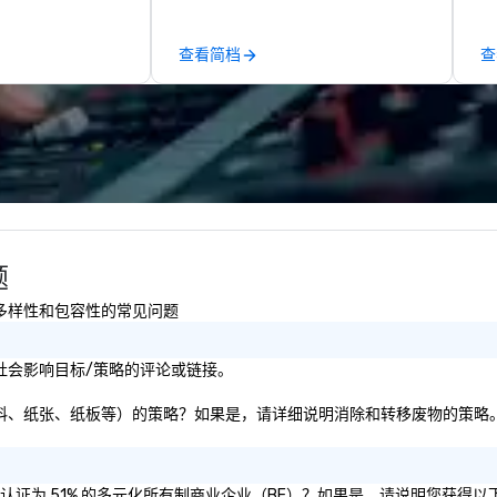
a’s most premier
imported sake selection, and
portation
high-energy vibes.
查看简档
查
 quality
ervices.
题
性以及多样性和包容性的常见问题
持续性或社会影响目标/策略的评论或链接。
转移废物（即塑料、纸张、纸板等）的策略？如果是，请详细说明消除和转移废物的策略
母公司是否被认证为 51% 的多元化所有制商业企业（BE）？如果是，请说明您获得