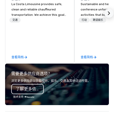
La Costa Limousine provides safe,
Sustainable and healt
clean and reliable chauffeured
conference unforgetta
transportation. We achieve this goal
activities that boost 
with highly trained chauffeurs, the
lower carbon footprint
交通
行动
聘请娱乐
newest vehicles available and a
world on the run with e
commitment to Five Star service. The
running guides.
difference between La Costa
Limousine and other companies can
be explained using one word – quality.
From our perfectly maintained fleet of
查看简档
查看简档
late model luxury vehicles to the
highly experienced and professional
team of chauffeurs and support staff;
需要更多供应商选项？
you will know quality when you travel
with La Costa Limousine.
浏览更多供应商以获取视听、娱乐、交通及其他活动所需。
了解更多信息
技术支持