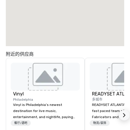
附近的供应商
Vinyl
READYSET ATLA
Philadelphia
多城市
Vinyl is Philadelphia’s newest
READYSET ATLANTA is 
destination for live music,
fast paced team of hig
entertainment, and nightlife, paying
Fabricators and Artist
tribute to the days when Philly was
custom or pre-built se
餐厅/酒吧
物流/装饰
the epicenter of the nation’s music
square foot shop paire