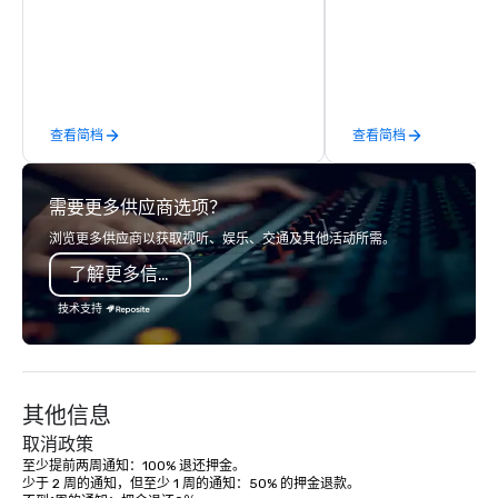
industry. Located in Center City,
experienced crew allo
music novices and enthusiasts alike
opportunity to expertl
will enjoy live performances in an
myriad of unique desi
intimate setting with options for VIP
projects. Our clients c
seating, front-row lounge seating,
provide custom design
查看简档
查看简档
and cozy cocktail tables. Vinyl’s
venture, from studio 
modern, yet classic cocktail menu
sets, events, retail 
complemented by shareable light
displays, trade show b
需要更多供应商选项？
bites completes the Vinyl experience.
and film scenery, galle
up locations and runways. Origi
浏览更多供应商以获取视听、娱乐、交通及其他活动所需。
from ReadySet Inc. in 
了解更多信息
an industry leader sin
embody the passion 
技术支持
necessary to meet our 
needs. We relish the o
exceed our client's ex
our team finds challe
其他信息
Our diverse crew offer
of skills and they are 
取消政策
working with new ideas
至少提前两周通知：100% 退还押金。

少于 2 周的通知，但至少 1 周的通知：50% 的押金退款。

methods to further our 