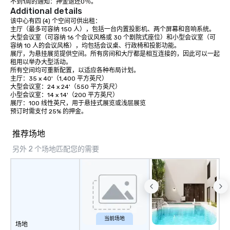
不到1周的通知：押金退还0％。
deliver. The exceptiona
Additional details
work is a reflection of
该中心有四 (4) 个空间可供出租：

teamwork and our com
主厅（最多可容纳 150 人），包括一台内置投影机、两个屏幕和音响系统。

大型会议室（可容纳 16 个会议风格或 30 个剧院式座位）和小型会议室（可
culture. With an emphasis on pre-
容纳 10 人的会议风格），均包括会议桌、行政椅和投影功能。 

building and finishing 
展厅，为悬挂展览提供空间。所有房间和大厅都是相互连接的，因此可以一起
is able to troubleshoot
租用以举办大型活动。

所有空间均可重新配置，以适应各种布局计划。

may arise ahead of ti
主厅：35 x 40'（1,400 平方英尺）

valuable time during d
大型会议室：24 x 24'（550 平方英尺）

provide 3D production
小型会议室：14 x 14'（200 平方英尺）

our clients to confirm 
展厅：100 线性英尺，用于悬挂式展览或浅层展览

预订时需支付 25% 的押金。
also provide samples o
needed. As the projec
推荐场地
provide constant com
clients to ensure the p
另外 2 个场地匹配您的需要
encapsulates their visi
are encouraged to insp
in our shop to get a ha
the scale and specific
elements.
当前场地
场地