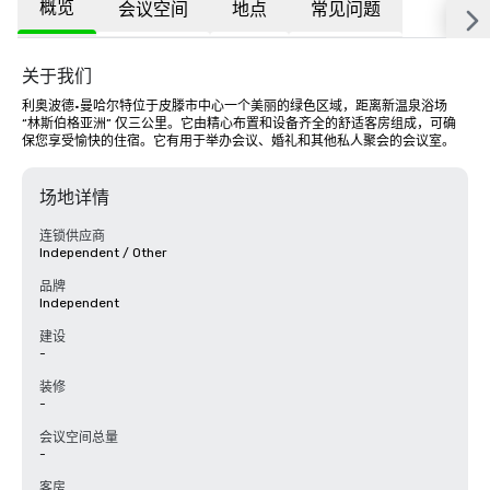
概览
会议空间
地点
常见问题
关于我们
利奥波德·曼哈尔特位于皮滕市中心一个美丽的绿色区域，距离新温泉浴场 
“林斯伯格亚洲” 仅三公里。它由精心布置和设备齐全的舒适客房组成，可确
保您享受愉快的住宿。它有用于举办会议、婚礼和其他私人聚会的会议室。
场地详情
连锁供应商
Independent / Other
品牌
Independent
建设
-
装修
-
会议空间总量
-
客房