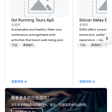
Go! Running Tours ApS
多城市
多城市
Sustainable and healthy: Make your
SVEA offers corporate
conference unforgettable with
immersive, authentic S
activities that boost well-being and
experience — not a tour
lower carbon footprints. Explore the
transformation. We de
行动
聘请娱乐
行动
聘请娱乐
物流
world on the run with expert local
facilitate custom exec
running guides.
tours, learning session
workshops, leadership
behind-the-scenes tec
experiences for visiti
incentive groups, and
查看简档
查看简档
offsites. Whether your
think like a Silicon Val
explore the mindsets d
需要更多供应商选项？
world's fastest-growi
or walk away with a pr
浏览更多供应商以获取视听、娱乐、交通及其他活动所需。
innovation playbook, S