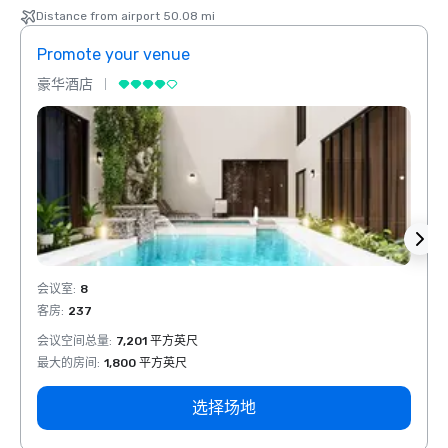
Distance from airport 50.08 mi
Promote your venue
Prom
豪华酒店
豪华
会议室
:
8
会议室
客房
:
237
客房
:
会议空间总量
:
7,201 平方英尺
会议空
最大的房间
:
1,800 平方英尺
最大的
选择场地