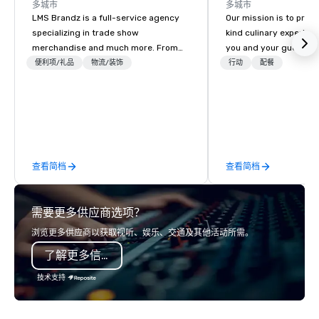
多城市
多城市
LMS Brandz is a full-service agency
Our mission is to prov
specializing in trade show
kind culinary experien
merchandise and much more. From
you and your guests wi
booth giveaways and branded apparel
memories and satiated
便利项/礼品
物流/装饰
行动
配餐
to executive gifting, displays,
detail is meticulously 
banners, signage, fulfillment,
our commitment to hosp
logistics, shipping, along with e-
over 40 years of expe
commerce solutions we handle it all.
in some of the world'
While there are many promotional
acclaimed restaurants,
companies to choose from, our 20+
of excellence rarely fo
查看简档
查看简档
years of industry experience and
catering industry.
commitment to exceptional customer
service set us apart. We deliver
需要更多供应商选项？
smart, reliable solutions designed to
make the end-user experience
浏览更多供应商以获取视听、娱乐、交通及其他活动所需。
seamless from start to finish. We are
了解更多信息
also a certified WOSB.
技术支持