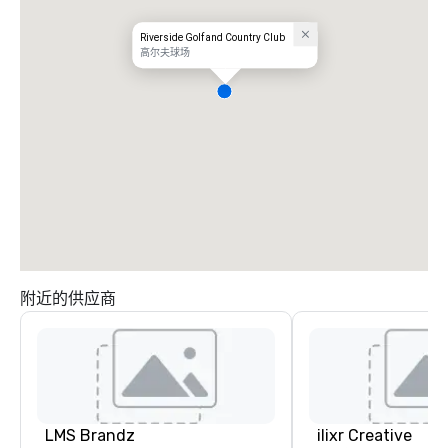
Riverside Golf and Country Club
高尔夫球场
附近的供应商
LMS Brandz
ilixr Creative