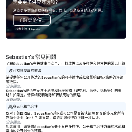
需要更多供应商选项？
venues to host your group, it can be
smart, reliable soluti
quite challenging. And the last thing
make the end-user ex
浏览更多供应商以获取视听、娱乐、交通及其他活动所需。
you want is another work event that
seamless from start to fini
了解更多信息
feels more like a chore than a fun
also a certified WOSB.
activity. Your team doesn’t want to: -
技术支持
Throw any more axes - Go bowling
again - Sit bored at a large group
dinner Experience The City's Haunted
Past with Your Entire Team On this
Sebastian's 常见问题
special evening, you and your team
了解Sebastian's有关健康与安全、可持续性以及多样性和包容性的常见问题
will have the perfect opportunity to
get to know each other better! Your
可持续发展的做法
guide is well-versed in local culture,
请提供任何公开传达的Sebastian's的可持续性或社会影响目标/策略的评论
或链接。
so you can expect a fun, engaging,
没有回复。
and spooky event.
Sebastian's是否有专注于消除和转移废物（即塑料、纸张、纸板等）的策
略？如果是，请详细说明消除和转移废物的策略。
没有回复。
多元化和包容性
仅对于美国酒店，Sebastian's和/或母公司是否被认证为 51% 的多元化所有
制商业企业（BE）？如果是，请说明您获得以下哪一项认证：
没有回复。
如果适用，请提供Sebastian's关于其在多样性、公平和包容性方面的承诺和
举措的公开报告的链接。