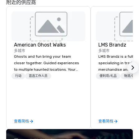
附近的供应商
American Ghost Walks
LMS Brandz
多城市
多城市
Ghosts and fun bring your team
LMS Brandz is a full-s
closer together. Guided experiences
specializing in trade 
to multiple haunted locations. Your
merchandise and muc
group will be treated to a ghostly
booth giveaways and 
行动
首选工作人员
便利项/礼品
物流/装饰
experience during a 90-120 minute
to executive gifting, d
walking tour, 3-hour bus excursion, or
banners, signage, fulfi
pick a custom experience with food
logistics, shipping, al
and alcohol options or a family-
commerce solutions we 
oriented experience as well. Your team
While there are many 
has been on outings before, but this
companies to choose f
查看简档
查看简档
time they've asked you to find
years of industry exp
something different and exciting for
commitment to except
everybody. When looking for specific
service set us apart. W