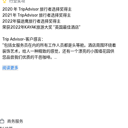
行业奖项
2020 年 TripAdvisor 旅行者选择奖得主

2021 年 TripAdvisor 旅行者选择奖得主

2022年猫途鹰旅行者选择奖得主

荣获2022年KAYAK旅游大奖 “英国最佳酒店”

Trip Advisor-客户感言：

“包括女服务员在内的所有工作人员都是头等舱。酒店周围环绕着
装饰艺术，给人一种精致的感觉，还有一个漂亮的小围墙花园供
您品尝我们优质的干邑咖啡。

中心位置非常好，距离火车站只有几分钟的路程。”

阅读更多
“我们喜欢这家酒店。这是我们在玫瑰宫庆祝的第二顿60岁生日
大餐。Romina 在办理入住手续时，接待处热情友好。我们吃了
一顿美餐，芳香的羊肉成为一种享受。所有工作人员都很有礼
貌，乐于助人。我们有一间装有所有便利设施的漂亮卧室。一定
要推荐玫瑰花来庆祝一个特殊的日子。”
商务服务