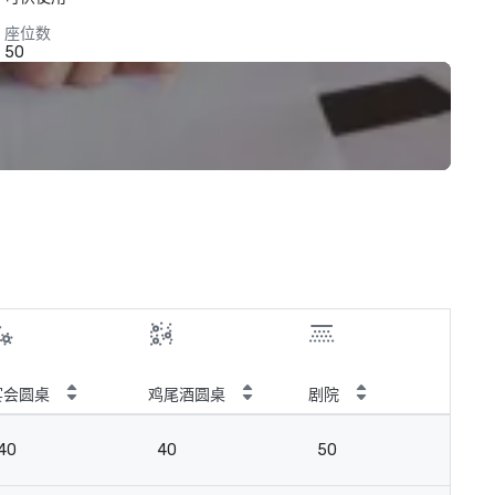
座位数
50
宴会圆桌
鸡尾酒圆桌
剧院
教
40
40
50
12