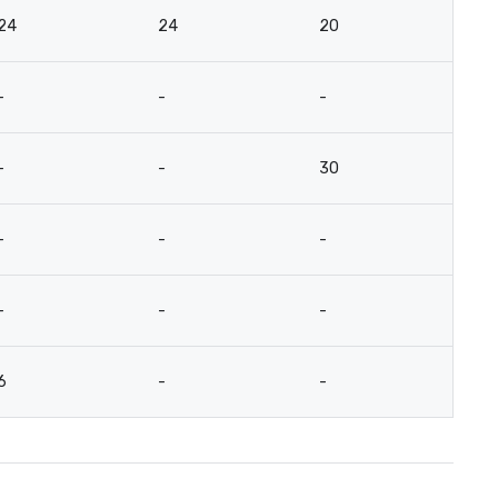
24
24
20
6
-
-
-
-
-
-
30
-
-
-
-
-
-
-
-
-
6
-
-
-