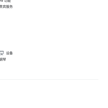
AV 功能
贵宾服务
设备
钢琴