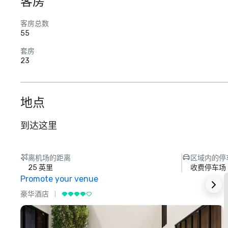
客房
客房总数
55
套房
23
地点
到达这里
离机场的距离
区域内的停
25 英里
收费停车场
Promote your venue
豪华酒店