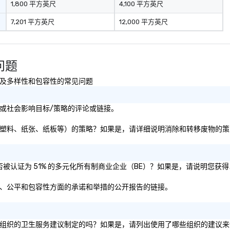
1,800 平方英尺
4,100 平方英尺
7,201 平方英尺
12,000 平方英尺
见问题
可持续性以及多样性和包容性的常见问题
的可持续性或社会影响目标/策略的评论或链接。
除和转移废物（即塑料、纸张、纸板等）的策略？如果是，请详细说明消除和转移废物的
和/或母公司是否被认证为 51% 的多元化所有制商业企业（BE）？如果是，请说明您
关于其在多样性、公平和包容性方面的承诺和举措的公开报告的链接。
共政府实体或私营组织的卫生服务建议制定的吗？如果是，请列出使用了哪些组织的建