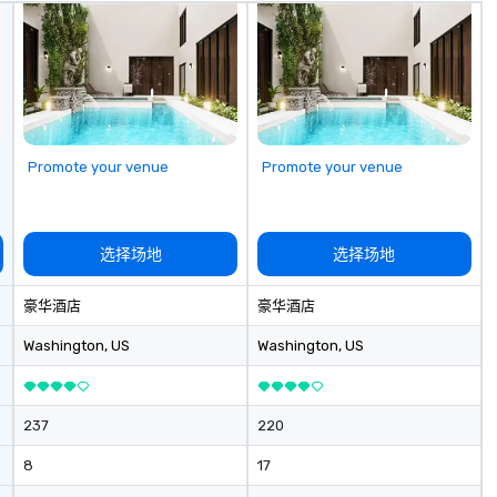
di
fo
in
ho
ex
Promote your venue
Promote your venue
选择场地
选择场地
豪华酒店
豪华酒店
Washington
, US
Washington
, US
237
220
8
17