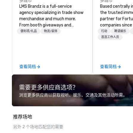
多城市
多城市
LMS Brandz is a full-service
Based centrally i
agency specializing in trade show
the trusted imme
merchandise and much more.
partner for Fort
From booth giveaways and
companies since 2012. W
branded apparel to executive
stunning premium
便利项/礼品
物流/装饰
行动
聘请娱乐
gifting, displays, banners, signage,
house custom sce
首选工作人员
fulfillment, logistics, shipping,
nationwide, so y
along with e-commerce solutions
seamless, looks i
we handle it all. While there are
saves you money
many promotional companies to
bundling and sing
查看简档
查看简档
choose from, our 20+ years of
coordination. Clients keep coming
industry experience and
back because w
commitment to exceptional
production effor
需要更多供应商选项？
customer service set us apart. We
planners look bril
deliver smart, reliable solutions
stunning events 
浏览更多供应商以获取视听、娱乐、交通及其他活动所需。
designed to make the end-user
loves.
experience seamless from start
to finish. We are also a certified
推荐场地
WOSB.
另外 2 个场地匹配您的需要