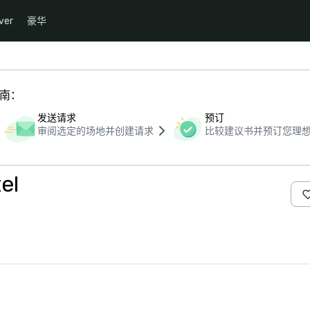
ver
豪华
指南：
发送请求
预订
审阅选定的场地并创建请求
比较建议书并预订您理
el