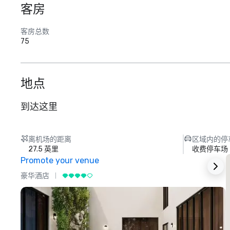
客房
客房总数
75
地点
到达这里
离机场的距离
区域内的停
27.5 英里
收费停车场
Promote your venue
豪华酒店