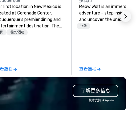
buquerque
多城市
r first location in New Mexico is
Meow Wolf is an immersive ar
cated at Coronado Center,
adventure – step inside, explo
buquerque’s premier dining and
and uncover the unexpected.
tertainment destination. The
行动
nter of the dining room
餐
餐厅/酒吧
atures Fogo’s first-ever
ninsula churrasco grill offering
ests a 360-degree view of our
azilian-trained gaucho chefs
tchering, hand carving and
看简档
查看简档
eparing various cuts of meat.
on entering the expansive
ning room, guests will see
了解更多信息
egant private dining spaces
ong with the signature bas-
技术支持
lief interpretation of Antonio
rigni’s O ‘Lacador statue, the
bodiment of the gaucho
lture. The Albuquerque location
so has an outdoor dining patio
d open-air bar, soaring wine