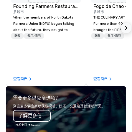
Founding Farmers Restaurant Group
Fogo de Chao - 
多城市
多城市
When the members of North Dakota
THE CULINARY ART of
Farmers Union (NDFU) began talking
For more than 40 year
about the future, they sought to
brought the FIRE to c
provide a restaurant brand where
experiences and an in
配餐
餐厅/酒吧
配餐
餐厅/酒吧
consumers would benefit from a
centered around the cu
direct link to the source of foods
Churrasco: fire-roaste
cultivated on American family farms.
expertly butchered and
And Farmers Restaurant Group was
open flame. THE MARKET TABLE A
born. As we watch much of the
Culinary Experience In
restaurant industry cut labor costs
grand kitchen tables o
查看简档
查看简档
and offer foods with additives to
Southern Brazil, where
extend shelf life, we’re doing the
friends gather to share
opposite. We continually look for
from their fresh harve
需要更多供应商选项？
opportunities to add value to all our
you seasonal salads an
ingredients. We source pure
fresh superfoods featu
浏览更多供应商以获取视听、娱乐、交通及其他活动所需。
ingredients in order to cook, mix, and
gluten-free, paleo, ve
了解更多信息
bake our food and beverage items
and more. Bar Fogo A LAIDBACK
from scratch, in-house, every day, all
APPROACH TO THE FOG
技术支持
while honoring American family
Enjoy all the flavors of