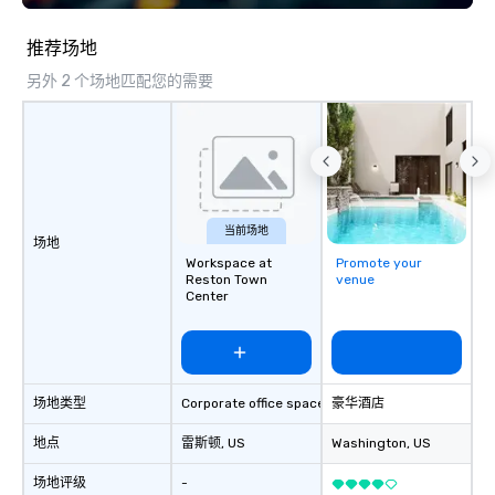
farmers and their hard-earned
casual atmosphere. U
bounty.
friends over craft coc
推荐场地
carefully selected win
另外 2 个场地匹配您的需要
Brazilian-inspired app
small plates. The Tradition The Story
Behind the Flavors Fo
Brazilian Steak House 
in the mountainous cou
Grande do Sul in Southe
the lessons our found
当前场地
场地
learned on their famil
Workspace at
Promote your
gave them the ambition
Reston Town
venue
rich culinary heritage 
Center
the world.
场地类型
Corporate office space
豪华酒店
地点
雷斯顿
, US
Washington
, US
场地评级
-