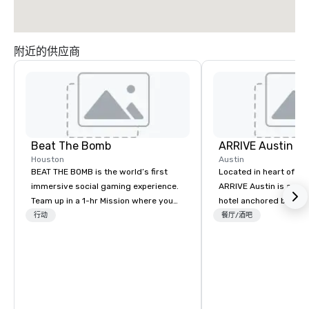
附近的供应商
Beat The Bomb
ARRIVE Austin
Houston
Austin
BEAT THE BOMB is the world’s first
Located in heart of Eas
immersive social gaming experience.
ARRIVE Austin is an 8
Team up in a 1-hr Mission where you
hotel anchored by res
step into a real-life video game and 💥
bars that complement 
行动
餐厅/酒吧
get blasted 💥 by paint or foam if you
State’s food and drink
lose. Or rent our private arcade
architectural landmark
lounges with access to a library of 15+
remarkable façade, the
original games while enjoying
rooms feature distinc
delicious cocktails and eats from The
artwork – collages by
Bomb Bar. Come #HaveABlast with
that pay tribute to the