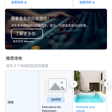
查看简档
查看简档
friends, family, and colleagues for any
“cowboy mythology,” a
and all occasions. As seen on NBC,
inspiration from the u
Today Show, FOX5, and TikTok.
landscape.
需要更多供应商选项？
Locations open in NYC, Atlanta, and
Washington DC. BEAT THE BOMB
浏览更多供应商以获取视听、娱乐、交通及其他活动所需。
VIRTUAL designs video games for
了解更多信息
virtual team building. Our 1-hr fully
hosted experience strengthens team
技术支持
skills and maximizes employee
engagement in an interactive, clever,
and exciting way unlike typical virtual
推荐场地
escape rooms, murder mysteries, and
另外 2 个场地匹配您的需要
trivia. Join the 100+ companies who
have taken on the challenge including
Amazon, EA, Slack, PayPal, NYU,
Microsoft, Citi, and BCG.
当前场地
场地
Executive Inn
Promote your
Robstown
venue