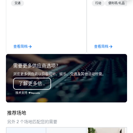
with highly trained chauffeurs, the
meetings, product lau
交通
行动
便利项/礼品
newest vehicles available and a
luxury travel experienc
commitment to Five Star service. The
Clients. Based in Italy,
difference between La Costa
discover more about u
Limousine and other companies can
our Company Profile at
be explained using one word – quality.
contact us for any fur
From our perfectly maintained fleet of
or collaboration opport
查看简档
查看简档
late model luxury vehicles to the
highly experienced and professional
team of chauffeurs and support staff;
需要更多供应商选项？
you will know quality when you travel
with La Costa Limousine.
浏览更多供应商以获取视听、娱乐、交通及其他活动所需。
了解更多信息
技术支持
推荐场地
另外 2 个场地匹配您的需要