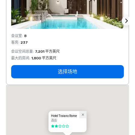
会议室
:
8
会议室
客房
:
237
客房
:
会议空间总量
:
7,201 平方英尺
会议空
最大的房间
:
1,800 平方英尺
最大的
选择场地
Hotel Traiano Rome
酒店
2/5