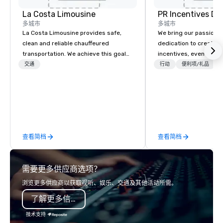
La Costa Limousine
PR Incentives DMC
多城市
多城市
La Costa Limousine provides safe,
We bring our passion,
clean and reliable chauffeured
dedication to create t
transportation. We achieve this goal
incentives, events, co
with highly trained chauffeurs, the
meetings, product lau
交通
行动
便利项/礼品
newest vehicles available and a
luxury travel experienc
commitment to Five Star service. The
Clients. Based in Italy,
difference between La Costa
discover more about u
Limousine and other companies can
our Company Profile at
be explained using one word – quality.
contact us for any fur
From our perfectly maintained fleet of
or collaboration opport
查看简档
查看简档
late model luxury vehicles to the
highly experienced and professional
team of chauffeurs and support staff;
需要更多供应商选项？
you will know quality when you travel
with La Costa Limousine.
浏览更多供应商以获取视听、娱乐、交通及其他活动所需。
了解更多信息
技术支持