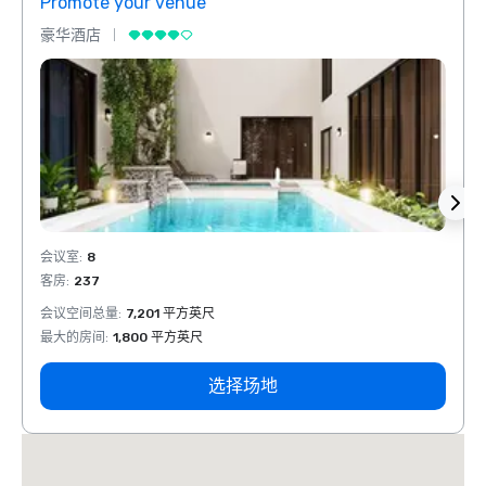
Promote your venue
Prom
豪华酒店
豪华
会议室
:
8
会议室
客房
:
237
客房
:
会议空间总量
:
7,201 平方英尺
会议空
最大的房间
:
1,800 平方英尺
最大的
选择场地