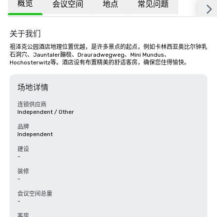
概览
会议空间
地点
常见问题
关于我们
祖泽克公园酒店地理位置优越，是许多景点的起点，例如卡林西亚奥比尔钟乳
石洞穴、Jauntaler蹦极、Drauradwegweg、Mini Mundus、
Hochosterwitz等。酒店设有布置精美的舒适客房，确保您住得愉快。
场地详情
连锁供应商
Independent / Other
品牌
Independent
建设
-
装修
-
会议空间总量
-
客房