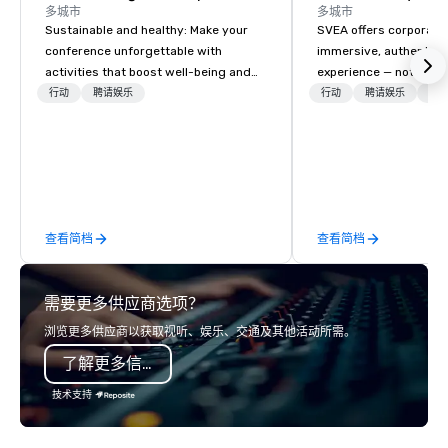
多城市
多城市
Sustainable and healthy: Make your
SVEA offers corporate
conference unforgettable with
immersive, authentic S
activities that boost well-being and
experience — not a tour
lower carbon footprints. Explore the
transformation. We de
行动
聘请娱乐
行动
聘请娱乐
物流
world on the run with expert local
facilitate custom exec
running guides.
tours, learning session
workshops, leadership
behind-the-scenes tec
experiences for visiti
incentive groups, and
查看简档
查看简档
offsites. Whether your
think like a Silicon Val
explore the mindsets d
需要更多供应商选项？
world's fastest-growi
or walk away with a pr
浏览更多供应商以获取视听、娱乐、交通及其他活动所需。
innovation playbook, S
了解更多信息
programming that is 
substantive, and uniqu
技术支持
the Valley. Ideal for g
Fully customizable by 