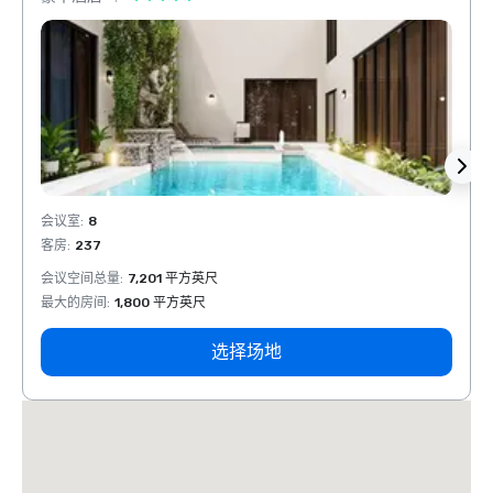
会议室
:
8
会议室
客房
:
237
客房
:
会议空间总量
:
7,201 平方英尺
会议空
最大的房间
:
1,800 平方英尺
最大的
选择场地