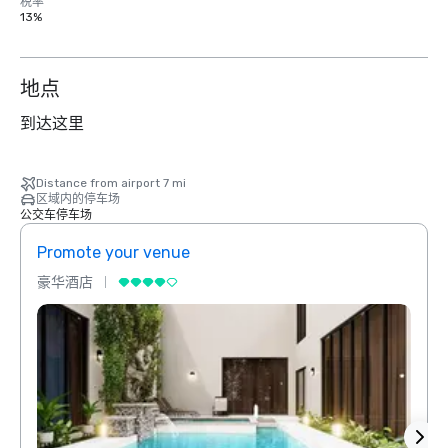
税率
13%
地点
到达这里
Distance from airport 7 mi
区域内的停车场
公交车停车场
Promote your venue
Prom
豪华酒店
豪华