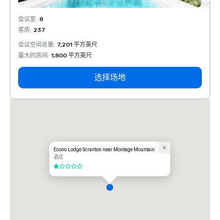
会议室
:
8
会议室
客房
:
237
客房
:
会议空间总量
:
7,201 平方英尺
会议空
最大的房间
:
1,800 平方英尺
最大的
选择场地
Econo Lodge Scranton near Montage Mountain
酒店
1/5