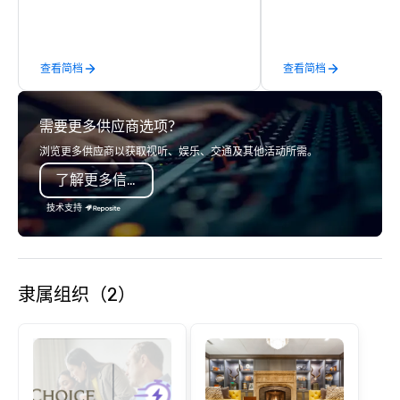
not everyone enjoys being “FOOLED”
commerce solutions we 
over and over by a kid, so I learned
While there are many 
how to tell STORIES through my
companies to choose f
查看简档
查看简档
magic. Suddenly, people weren’t
years of industry exp
made to be the FOOL, they were PART
commitment to except
of a STORY. | Since then, I've won
service set us apart. W
需要更多供应商选项？
international awards, appeared on
smart, reliable soluti
television over 70 times, performed in
make the end-user ex
浏览更多供应商以获取视听、娱乐、交通及其他活动所需。
3 World Tours with the most viral
seamless from start to fini
了解更多信息
sports team on the planet as The
also a certified WOSB.
Savannah Bananas’ Magician First
技术支持
Base Coach, and subsequently
launched my very own theater tour -
"The Game Changing Magic Tour: The
World's Only Magic Show For Sports
隶属组织（2）
Fans." | This personable, up-beat, and
experiential style of magic allowed me
to help companies listed on the
fortune-500, mom-and-pop
businesses, new start-ups, Major
League sports teams, World-Series