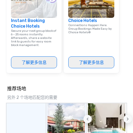
Champions, A-List celebrities, and
private groups across the country
break down walls, get to know each
Instant Booking
Choice Hotels
other, and create LASTING memories
Connections Happen Here.
Choice Hotels
through magic. | If you're looking for a
Group Bookings Made Easy by
Secure your next group block of
Choice Hotels®
personable, engaging, and mind
6 – 25 rooms instantly.
Afterwards, share a website
blowing experience for your group -
link to guests for easy room
block management.
send me/my team a message!
了解更多信息
了解更多信息
推荐场地
另外 2 个场地匹配您的需要