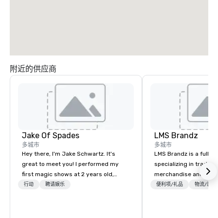
附近的供应商
Jake Of Spades
LMS Brandz
多城市
多城市
Hey there, I'm Jake Schwartz. It's
LMS Brandz is a full-s
great to meet you! I performed my
specializing in trade 
first magic shows at 2 years old,
merchandise and muc
making my food “disappear” for my
booth giveaways and 
行动
聘请娱乐
便利项/礼品
物流/装饰
parents at every meal. I quickly
to executive gifting, d
became obsessed with the moments
banners, signage, fulfi
a magic trick could create. | However,
logistics, shipping, al