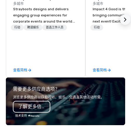
多城市
多城市
Strayboots designs and delivers
Impact 4 Good is the o
engaging group experiences for
bringing community se
corporate events around the world.
next event! Exciting a
We operate in 300+ cities globally,
team building activitie
行动
聘请娱乐
首选工作人员
行动
supporting programs for 50 to
of what we offer. Let u
50,000 participants—from leadership
best cause/beneficiary
offsites and conferences to large
manage the donation l
outdoor activations and multi-day
bring the spirit of co
programs. Our portfolio includes
to your group. From you
team-building experiences, CSR
request through the d
查看简档
查看简档
initiatives, conference engagement,
event, Impact 4 Good h
offsite programming, and outdoor
details. Where are we? Nationwide
group activities, all built to fit
and abroad, our local 
需要更多供应商选项？
seamlessly into meetings, incentives,
covered. Got a cause 
retreats, and company-wide events.
events put your philan
浏览更多供应商以获取视听、娱乐、交通及其他活动所需。
Programs can be indoor, outdoor, on-
into action. Short on t
了解更多信息
property, or city-based. Strayboots
typically range from 3
manages the full experience—from
hours. Looking for so
技术支持
planning and customization to
We customize events 
technology, staffing, and on-site
goals/objectives/budg