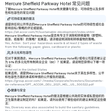
Mercure Sheffield Parkway Hotel 常见问题
了解Mercure Sheffield Parkway Hotel有关健康与安全、可持续性以及多样
性和包容性的常见问题
可持续发展的做法
请提供任何公开传达的Mercure Sheffield Parkway Hotel的可持续性或社会
影响目标/策略的评论或链接。
https://all.accor.com/fr/sustainable-development/index.shtml
Mercure Sheffield Parkway Hotel是否有专注于消除和转移废物（即塑料、
纸张、纸板等）的策略？如果是，请详细说明消除和转移废物的策略。
Yes, Action : Sort your  hazardous waste & at least 2 types of waste 
from the following: paper, glass, cardboard or plastic
多元化和包容性
仅对于美国酒店，Mercure Sheffield Parkway Hotel和/或母公司是否被认证
为 51% 的多元化所有制商业企业（BE）？如果是，请说明您获得以下哪一项
认证：
Hotel not in the United States
如果适用，请提供Mercure Sheffield Parkway Hotel关于其在多样性、公平
和包容性方面的承诺和举措的公开报告的链接。
https://group.accor.com/-/media/Corporate/Investors/Documents-
de-reference/OPT_ACCOR_DEU_2021_MEL_US_300322.pdf
健康与安全
Mercure Sheffield Parkway Hotel的做法是根据公共政府实体或私营组织的
卫生服务建议制定的吗？如果是，请列出使用了哪些组织的建议来制定这些做
法：
Yes, Diversey was also associated to build the sanitary guidelines. 