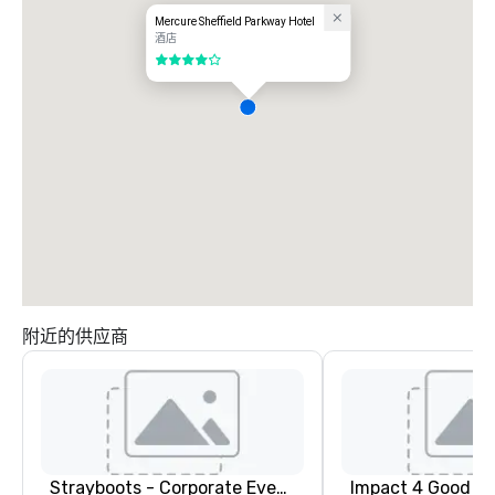
Mercure Sheffield Parkway Hotel
酒店
4/5
附近的供应商
Strayboots - Corporate Events and Team Building Activities
Impact 4 Good