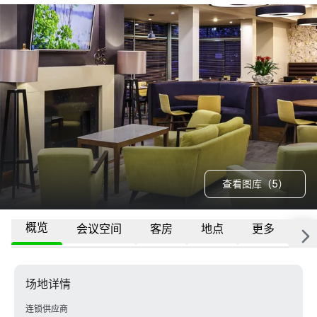
查看图库（5）
概览
会议空间
客房
地点
更多
常
场地详情
连锁供应商