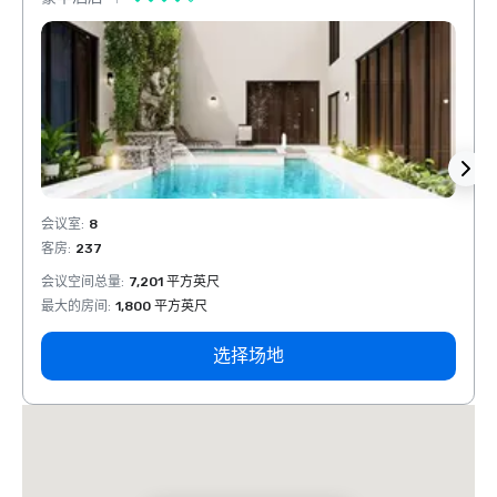
会议室
:
8
会议室
客房
:
237
客房
:
会议空间总量
:
7,201 平方英尺
会议空
最大的房间
:
1,800 平方英尺
最大的
选择场地