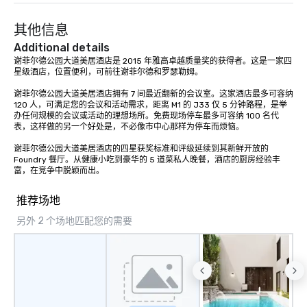
execution—making it easy for planners
and DMCs to deliver smooth, high-
其他信息
impact events anywhere in the world.
We’re proud to be recognized as a
Additional details
Cvent Top Vendor, trusted by event
谢菲尔德公园大道美居酒店是 2015 年雅高卓越质量奖的获得者。这是一家四
星级酒店，位置便利，可前往谢菲尔德和罗瑟勒姆。

professionals for our global reach,
flexibility, and reliable execution.
谢菲尔德公园大道美居酒店拥有 7 间最近翻新的会议室。这家酒店最多可容纳 
120 人，可满足您的会议和活动需求，距离 M1 的 J33 仅 5 分钟路程，是举
办任何规模的会议或活动的理想场所。免费现场停车最多可容纳 100 名代
表，这样做的另一个好处是，不必像市中心那样为停车而烦恼。

谢菲尔德公园大道美居酒店的四星获奖标准和评级延续到其新鲜开放的 
Foundry 餐厅。从健康小吃到豪华的 5 道菜私人晚餐，酒店的厨房经验丰
富，在竞争中脱颖而出。
推荐场地
另外 2 个场地匹配您的需要