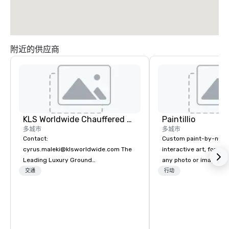
附近的供应商
KLS Worldwide Chauffered Services
Paintillio
多城市
多城市
Contact:
Custom paint-by-numb
cyrus.maleki@klsworldwide.com The
interactive art, for everyone
Leading Luxury Ground
any photo or image in
Transportation company since 1998
by-number kits of any 
交通
行动
next corporate event,
gathering, team buildin
conference, trade sho
wedding, or any kind of p
mission is to create hi