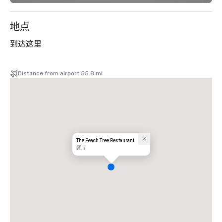
地点
到达这里
Distance from airport 55.8 mi
The Peach Tree Restaurant
餐厅