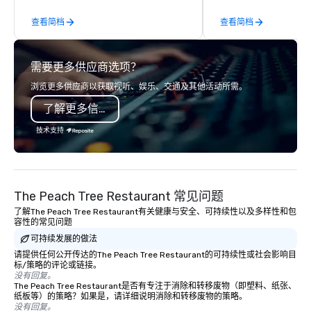
hands-on, collaborativ
查看简档
查看简档
that are accessible to ev
of our corporate client
NFL, Formula 1, Toyota
需要更多供应商选项？
Johnson, Comcast, Ad
Lululemon, Hilton, Fou
浏览更多供应商以获取视听、娱乐、交通及其他活动所需。
Amazon, Coca Cola, IKE
了解更多信息
Soleil + more! We're an ongoing
partner with IMEX, Cve
技术支持
Catersource + The Spec
BizBash + more!
The Peach Tree Restaurant 常见问题
了解The Peach Tree Restaurant有关健康与安全、可持续性以及多样性和包
容性的常见问题
可持续发展的做法
请提供任何公开传达的The Peach Tree Restaurant的可持续性或社会影响目
标/策略的评论或链接。
没有回复。
The Peach Tree Restaurant是否有专注于消除和转移废物（即塑料、纸张、
纸板等）的策略？如果是，请详细说明消除和转移废物的策略。
没有回复。