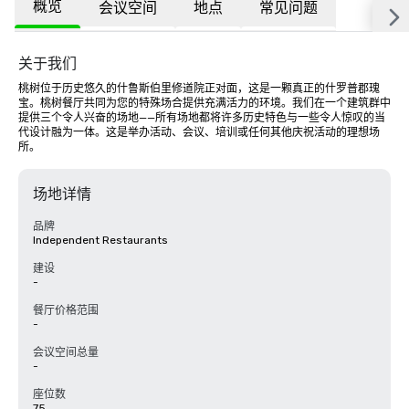
概览
会议空间
地点
常见问题
关于我们
桃树位于历史悠久的什鲁斯伯里修道院正对面，这是一颗真正的什罗普郡瑰
宝。桃树餐厅共同为您的特殊场合提供充满活力的环境。我们在一个建筑群中
提供三个令人兴奋的场地——所有场地都将许多历史特色与一些令人惊叹的当
代设计融为一体。这是举办活动、会议、培训或任何其他庆祝活动的理想场
所。
场地详情
品牌
Independent Restaurants
建设
-
餐厅价格范围
-
会议空间总量
-
座位数
75