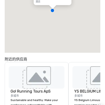
酒店
附近的供应商
Go! Running Tours ApS
多城市
多城市
Sustainable and healthy: Make your
YS Belgium Limousine 