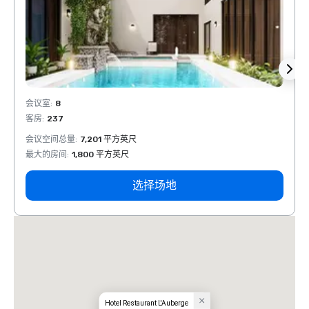
会议室
:
8
会议室
客房
:
237
客房
:
会议空间总量
:
7,201 平方英尺
会议空
最大的房间
:
1,800 平方英尺
最大的
选择场地
Hotel Restaurant L'Auberge