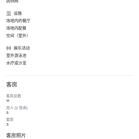
因特网
设施
场地内的餐厅
场地内配餐
空间（室外）
娱乐活动
室外游泳池
水疗或沙龙
客房
客房总数
11
双人 (2 张床)
5
套房
3
客房照片