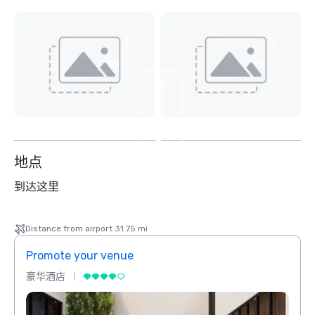
查
看
另
外
2
个
地点
到达这里
Distance from airport 31.75 mi
Promote your venue
Prom
豪华酒店
豪华