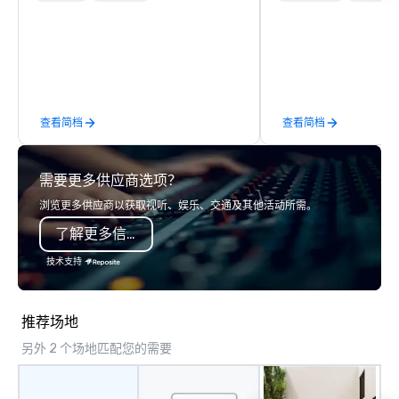
event experiences. We provide
to executive gifting, d
everything from elegant acoustic
banners, signage, fulfi
acts and dynamic party bands to
logistics, shipping, al
professional DJs, lighting, and photo
commerce solutions we 
experiences—all tailored to create
While there are many 
unforgettable weddings, corporate
companies to choose f
查看简档
查看简档
events, and private celebrations. Our
years of industry exp
focus is on delivering polished,
commitment to except
seamless entertainment that keeps
service set us apart. W
需要更多供应商选项？
guests engaged and elevates every
smart, reliable soluti
moment.
make the end-user ex
浏览更多供应商以获取视听、娱乐、交通及其他活动所需。
seamless from start to fini
了解更多信息
also a certified WOSB.
技术支持
推荐场地
另外 2 个场地匹配您的需要