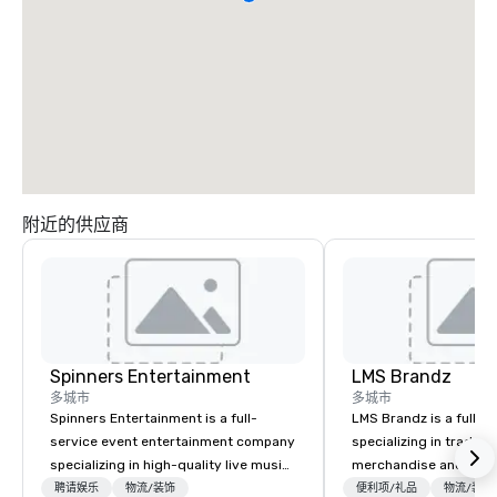
附近的供应商
Spinners Entertainment
LMS Brandz
多城市
多城市
Spinners Entertainment is a full-
LMS Brandz is a full-s
service event entertainment company
specializing in trade 
specializing in high-quality live music,
merchandise and muc
DJs, Band/DJ Hybrids and immersive
booth giveaways and 
聘请娱乐
物流/装饰
便利项/礼品
物流/装饰