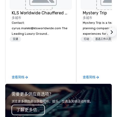
KLS Worldwide Chauffered Services
Mystery Trip
多城市
多城市
Contact:
Mystery Trip is a team
cyrus.maleki@klsworldwide.com The
planning company that
Leading Luxury Ground
experiences for our cli
Transportation company since 1998
"mystery" is that none
交通
行动
首选工作人员
will know what they'll 
they experience it (don'
be in the know!). We believe in the
concept of "true fun" 
playfulness, connectio
merge - and build each
查看简档
查看简档
with this philosophy in
to create a space for 
connection as guests 
需要更多供应商选项？
visceral experience. Over the last 15
years, we have worked 
浏览更多供应商以获取视听、娱乐、交通及其他活动所需。
with hundreds of inter
了解更多信息
chip companies, inclu
Chevron, Google, Red B