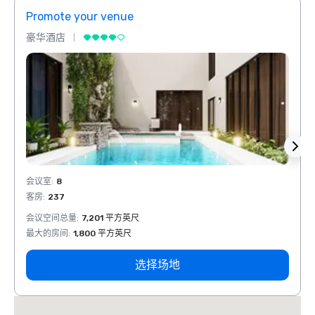
Promote your venue
Prom
豪华酒店
豪华
会议室
:
8
会议室
客房
:
237
客房
:
会议空间总量
:
7,201 平方英尺
会议空
最大的房间
:
1,800 平方英尺
最大的
选择场地