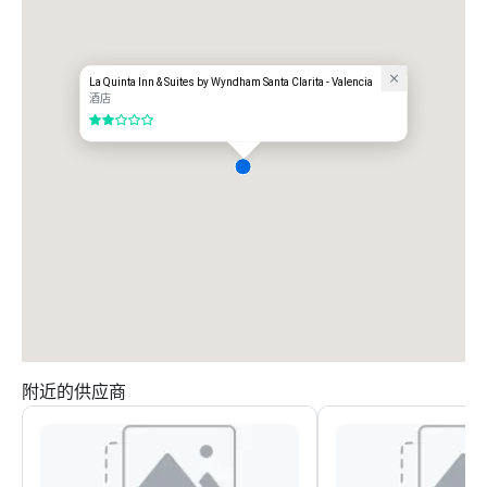
La Quinta Inn & Suites by Wyndham Santa Clarita - Valencia
酒店
2/5
附近的供应商