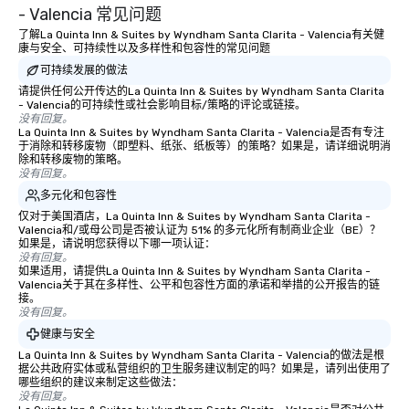
- Valencia 常见问题
了解La Quinta Inn & Suites by Wyndham Santa Clarita - Valencia有关健
康与安全、可持续性以及多样性和包容性的常见问题
可持续发展的做法
请提供任何公开传达的La Quinta Inn & Suites by Wyndham Santa Clarita
- Valencia的可持续性或社会影响目标/策略的评论或链接。
没有回复。
La Quinta Inn & Suites by Wyndham Santa Clarita - Valencia是否有专注
于消除和转移废物（即塑料、纸张、纸板等）的策略？如果是，请详细说明消
除和转移废物的策略。
没有回复。
多元化和包容性
仅对于美国酒店，La Quinta Inn & Suites by Wyndham Santa Clarita -
Valencia和/或母公司是否被认证为 51% 的多元化所有制商业企业（BE）？
如果是，请说明您获得以下哪一项认证：
没有回复。
如果适用，请提供La Quinta Inn & Suites by Wyndham Santa Clarita -
Valencia关于其在多样性、公平和包容性方面的承诺和举措的公开报告的链
接。
没有回复。
健康与安全
La Quinta Inn & Suites by Wyndham Santa Clarita - Valencia的做法是根
据公共政府实体或私营组织的卫生服务建议制定的吗？如果是，请列出使用了
哪些组织的建议来制定这些做法：
没有回复。