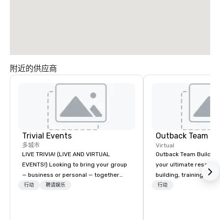
附近的供应商
Trivial Events
Outback Team Bu
多城市
Virtual
LIVE TRIVIA! (LIVE AND VIRTUAL
Outback Team Building 
EVENTS!) Looking to bring your group
your ultimate resourc
— business or personal — together
building, training, and
and have some fun? Or maybe there’s
Recommended by ove
行动
聘请娱乐
行动
a special occasion you’d like to
corporate groups acro
celebrate in a unique way? Trivial
America, our 80+ solut
Events offers live and virtual trivia
available anywhere, an