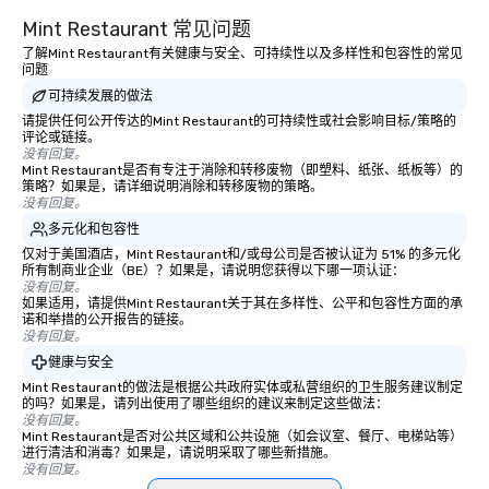
attendees to connect quickly —
Mint Restaurant 常见问题
especially those, for virtual events, at
different locations! These quick
了解Mint Restaurant有关健康与安全、可持续性以及多样性和包容性的常见
问题
connections create a friendly,
可持续发展的做法
collaborative environment and boost
请提供任何公开传达的Mint Restaurant的可持续性或社会影响目标/策略的
communication beyond the event
评论或链接。
itself.
没有回复。
Mint Restaurant是否有专注于消除和转移废物（即塑料、纸张、纸板等）的
策略？如果是，请详细说明消除和转移废物的策略。
没有回复。
多元化和包容性
仅对于美国酒店，Mint Restaurant和/或母公司是否被认证为 51% 的多元化
所有制商业企业（BE）？如果是，请说明您获得以下哪一项认证：
没有回复。
如果适用，请提供Mint Restaurant关于其在多样性、公平和包容性方面的承
诺和举措的公开报告的链接。
没有回复。
健康与安全
Mint Restaurant的做法是根据公共政府实体或私营组织的卫生服务建议制定
的吗？如果是，请列出使用了哪些组织的建议来制定这些做法：
没有回复。
Mint Restaurant是否对公共区域和公共设施（如会议室、餐厅、电梯站等）
进行清洁和消毒？如果是，请说明采取了哪些新措施。
没有回复。