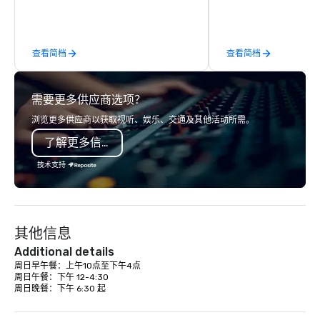
contests that engage everyone and
sized group.
create a unique, shared experience!
Why choose Trivial Events? • Our
查看简档
查看简档
trivia content specifically encourages
teamwork and interactions. •. Special
video questions and other creative
需要更多供应商选项？
elements elevate our events beyond
typical “pub trivia.” (Check out the
浏览更多供应商以获取视听、娱乐、交通及其他活动所需。
promo videos for quick snippets!) •
了解更多信息
Customized content creates a
memorable event experience for all
技术支持
attendees. • You do not have to be a
“trivia person” to have lots of fun! We
take a unique and creative approach
to a range of topics and fun facts,
其他信息
aiming to both inform and entertain. In
short, we want you to have a good
Additional details
time throughout! Team Building
周日早午餐：上午10点至下午4点

周日午餐：下午 12-4:30

Activities and Conferences are our
周日晚餐：下午 6:30 起
specialty! Our trivia events are an
easy (and “non-cringey”) way for