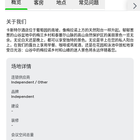
概览
客房
地点
常见问题
关于我们
卡斯特尔酒店位于葡萄园的南坡，像梅拉诺上方的天然阳台一样升起。郁郁葱
葱的山谷盆地中的梅兰乡村和泰塞尔山脉的高山自然保护区的美丽景色一览无
余。无论白天还是晚上，都可以享受独特的景色。无论是早上在您的私人阳台
上，在我们的露台上享用早餐、咖啡或鸡尾酒，还是在花园和泳池中放松地享
受日光浴：山谷中的梅拉诺乡村和山峰的迷人景色将永远伴随着您。
场地详情
连锁供应商
Independent / Other
品牌
Independent
建设
-
装修
-
会议空间总量
-