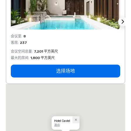
会议室
:
8
会议室
客房
:
237
客房
:
会议空间总量
:
7,201 平方英尺
会议空
最大的房间
:
1,800 平方英尺
最大的
选择场地
Hotel Castel
酒店