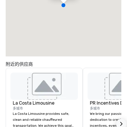
附近的供应商
La Costa Limousine
PR Incentives DMC
多城市
多城市
La Costa Limousine provides safe,
We bring our passion,
clean and reliable chauffeured
dedication to create t
transportation. We achieve this goal
incentives, events, co