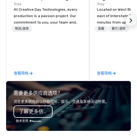
Troy
Troy
At Creative Day Technologies, every
Located on West Big B
production is a passion project. Our
east of Interstate 75,
commitment to you, your team and
minutes from upscale, 
attendees goes beyond customer
shopping at The Somer
物流/装饰
配餐
餐厅/酒吧
service - its a dedication to
in the heart of Metro D
understanding your vision, mission
recognized suburb. Th
and message... making it our own. Our
contemporary interior
experienced team brings unmatched
panoramic views, an o
audio visual and production expertise,
the grill area, and a 10
ensuring that no detail is overlooked
interpretation of Antôn
查看简档
查看简档
and every goal is met. Leveraging
famous statue, O Laça
state-of-the-art equipment and
embodiment of gaucho 
exceptional creativity and experience,
Southern Brazil.
需要更多供应商选项？
we craft solutions tailored to your
unique needs, delivering outcomes
浏览更多供应商以获取视听、娱乐、交通及其他活动所需。
that are nothing short of
了解更多信息
extraordinary. With us, your event isn't
just an event; it's an unforgettable
技术支持
experience.