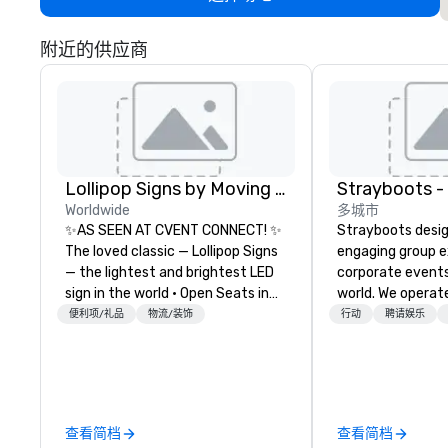
附近的供应商
Lollipop Signs by Moving Products
Worldwide
多城市
✨AS SEEN AT CVENT CONNECT! ✨
Strayboots desig
The loved classic — Lollipop Signs
engaging group e
— the lightest and brightest LED
corporate event
sign in the world • Open Seats in
world. We operate
Dark Auditoriums • Brand
globally, support
便利项/礼品
物流/装饰
行动
聘请娱乐
Recognition • VIP Seating • Direct
50 to 50,000 pa
Guests & Manage Traffic Flow •
leadership offsit
Brighten up your event with
conferences to l
Lollipop Signs! Complimentary
activations and 
catalogue with your branding –
programs. Our portfolio includes
查看简档
查看简档
Connect with us today for more
team-building ex