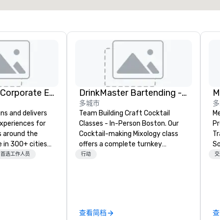
Strayboots - Corporate Events and Team Building Activities
DrinkMaster Bartending - Mixology Team Building
M
多城市
多
ns and delivers
Team Building Craft Cocktail
Me
xperiences for
Classes - In-Person Boston. Our
Pr
s around the
Cocktail-making Mixology class
Tr
 in 300+ cities
offers a complete turnkey
So
ing programs for
solution for your next group
Reliabi
首选工作人员
行动
交
rticipants—from
event or bonding experience. We
a 
es and
have an exceptional event space
ce
arge outdoor
with an amazing vibe, perfect for
sp
multi-day
social gatherings. Mocktail options
de
are available.
so
查看简档
查
periences, CSR
Ba