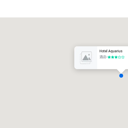
Promote your venue
豪华酒店
Hotel Aquarius
酒店
•
3/5
会议室
:
客房
:
7
220
会议空间总量
:
最大的房间
:
12,000 平方英尺
4,100 平方英尺
选择场地