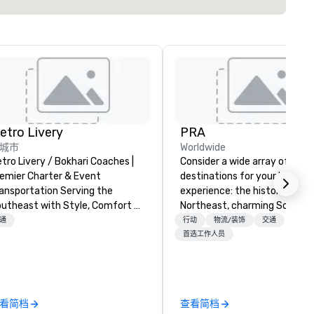
etro Livery
PRA
城市
Worldwide
tro Livery / Bokhari Coaches |
Consider a wide array of U.S.
emier Charter & Event
destinations for your busines
ansportation Serving the
experience: the historic
utheast with Style, Comfort &
Northeast, charming South, al
lity Whether you're planning
American Midwest, or pictur
通
行动
物流/装饰
交通
corporate retreat, wedding
West. In PRA, you have an ex
首选工作人员
lebration, music festival, or
partner to collaborate with y
orting event, Bokhari Coaches
anywhere your program take
livers seamless transportation
you, to craft extraordinary
lutions tailored to your needs.
events for you and your
看简档
查看简档
sed in Nashville and serving all
participants.