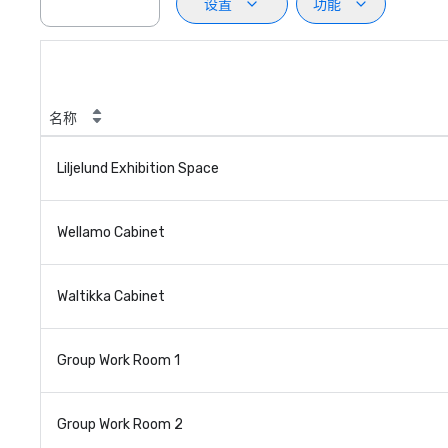
设置
功能
名称
Liljelund Exhibition Space
Wellamo Cabinet
Waltikka Cabinet
Group Work Room 1
Group Work Room 2