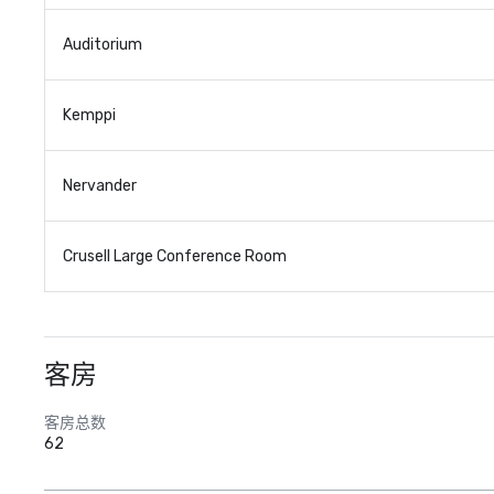
Auditorium
Kemppi
Nervander
Crusell Large Conference Room
客房
客房总数
62