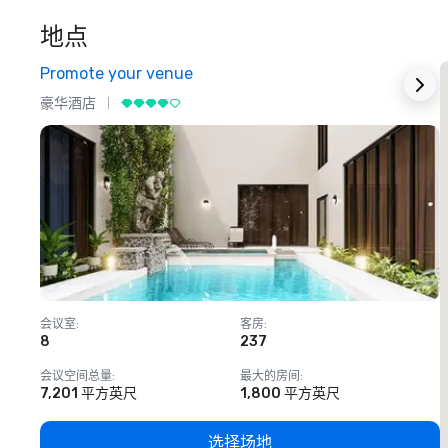
地点
Promote your venue
豪华酒店
会议室
:
客房
:
8
237
1
会议空间总量
:
最大的房间
:
7,201 平方英尺
1,800 平方英尺
选择场地