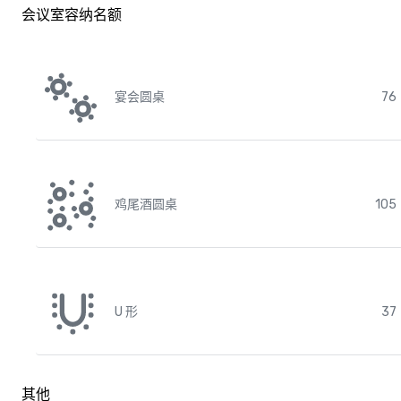
会议室容纳名额
宴会圆桌
76
鸡尾酒圆桌
105
U 形
37
其他