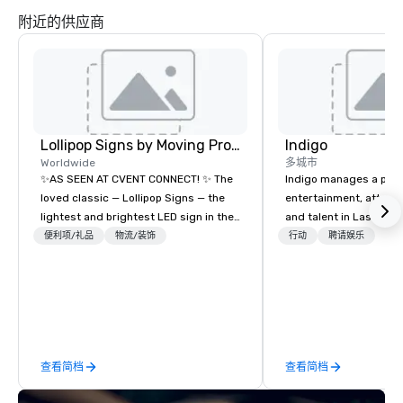
附近的供应商
Lollipop Signs by Moving Products
Indigo
Worldwide
多城市
✨AS SEEN AT CVENT CONNECT! ✨ The
Indigo manages a portfo
loved classic — Lollipop Signs — the
entertainment, attract
lightest and brightest LED sign in the
and talent in Las Vega
world • Open Seats in Dark
and Atlantic City. We sp
便利项/礼品
物流/装饰
行动
聘请娱乐
Auditoriums • Brand Recognition • VIP
business to business r
Seating • Direct Guests & Manage
sales. Our friendly tea
Traffic Flow • Brighten up your event
you and your clients d
with Lollipop Signs! Complimentary
exceptional experiences
catalogue with your branding –
a third party; we work 
Connect with us today for more
Producers to provide b
查看简档
查看简档
information, or send us your logo and
direct line of communi
we will create an interactive
unparalleled customer