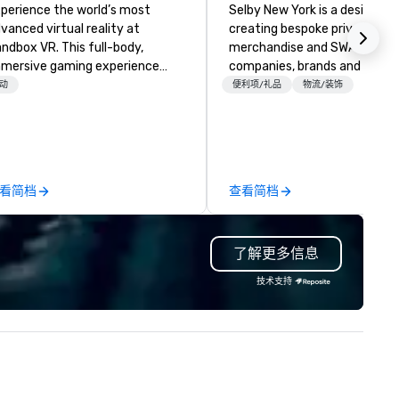
perience the world’s most
Selby New York is a design fir
vanced virtual reality at
creating bespoke private labe
ndbox VR. This full-body,
merchandise and SWAG for
mersive gaming experience
companies, brands and individ
ansports groups into new worlds
We can create anything from 
动
便利项/礼品
物流/装饰
gether. Survive a zombie
custom apparel & totes to
ocalypse, compete in Squid
pouches & personal care item
me, enter the world of
We also offer fulfillment &
ranger Things, blast into space,
warehousing options to help 
d more! At Sandbox VR, you’re
meet the needs of your busi
看简档
查看简档
t just throwing a party, you’re
in these changing times.
ving one that you and your
ests will actually remember.
了解更多信息
ther your squad, pick your
rld, and let us handle the rest.
技术支持
ether you're celebrating a
lestone, bonding with your
am, or throwing the kind of
rty people talk about, we've got
mething for everybody.