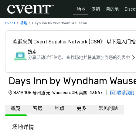
场地
促销
目的地
Disco
Cvent
场地
Days Inn by Wyndham Wauseon
欢迎来到 Cvent Supplier Network (CSN)！以下是入门
搜索
分享活动详细信息、查找场地并将其添加到您的列表中
Days Inn by Wyndham Waus
8319 108 号州道 无, Wauseon, OH, 美国, 43567
|
联系我们
概览
客房
地点
更多
常见问题
场地详情