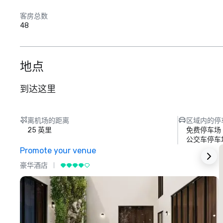
客房总数
48
地点
到达这里
离机场的距离
区域内的停
25 英里
免费停车场
公交车停车
Promote your venue
豪华酒店