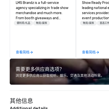
LMS Brandz is a full-service
Show Ready Produ
agency specializing in trade show
leading national
merchandise and much more.
services provider
From booth giveaways and
event production
branded apparel to executive
start to finish. O
便利项/礼品
物流/装饰
物流/装饰
首选工
gifting, displays, banners, signage,
dedicated to mak
fulfillment, logistics, shipping,
begin with your v
along with e-commerce solutions
you and your att
we handle it all. While there are
by the experienc
many promotional companies to
查看简档
查看简档
choose from, our 20+ years of
industry experience and
commitment to exceptional
需要更多供应商选项？
customer service set us apart. We
deliver smart, reliable solutions
浏览更多供应商以获取视听、娱乐、交通及其他活动所需。
designed to make the end-user
experience seamless from start
to finish. We are also a certified
WOSB.
其他信息
Additional details