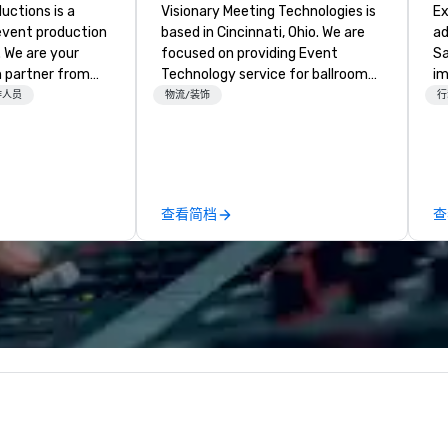
ctions is a
Visionary Meeting Technologies is
Ex
 event production
based in Cincinnati, Ohio. We are
ad
. We are your
focused on providing Event
Sa
 partner from
Technology service for ballroom
im
ur team is
events, business conferences,
tr
作人员
物流/装饰
行
ing sure we
breakout rooms and more. VMT is
to
ision and leave
able and willing to travel to your
ap
endees inspired
requested destination. The VMT
Ga
e.
mission is to provide excellence;
St
not only in providing quality
an
查看简档
查
products with the latest
no
technologies, but through
li
providing trusted reliable
gu
customer service and
Ga
relationships for years to come.
wo
Wh
mi
te
pa
so