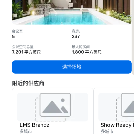
会议室
:
客房
:
8
237
1
会议空间总量
:
最大的房间
:
7,201 平方英尺
1,800 平方英尺
选择场地
附近的供应商
LMS Brandz
Show Ready 
多城市
多城市