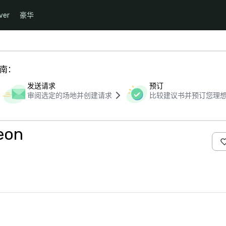
ver
豪华
指南：
发送请求
预订
审阅选定的场地并创建请求
比较建议书并预订您理
eon