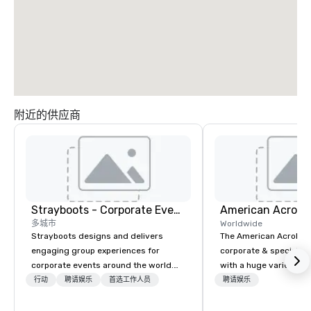
附近的供应商
Strayboots - Corporate Events and Team Building Activities
多城市
Worldwide
Strayboots designs and delivers
The American Acrobats
engaging group experiences for
corporate & special ev
corporate events around the world.
with a huge variety of
We operate in 300+ cities globally,
performances using eli
行动
聘请娱乐
首选工作人员
聘请娱乐
supporting programs for 50 to
performers. We also do trade shows &
50,000 participants—from leadership
private events as well.