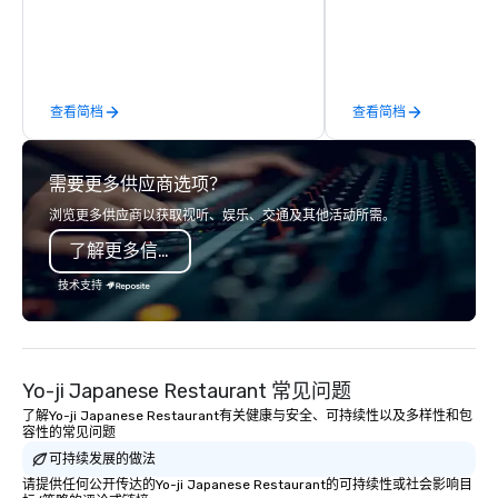
offsites and conferences to large
outdoor activations and multi-day
programs. Our portfolio includes
team-building experiences, CSR
查看简档
查看简档
initiatives, conference engagement,
offsite programming, and outdoor
group activities, all built to fit
需要更多供应商选项？
seamlessly into meetings, incentives,
retreats, and company-wide events.
浏览更多供应商以获取视听、娱乐、交通及其他活动所需。
Programs can be indoor, outdoor, on-
了解更多信息
property, or city-based. Strayboots
manages the full experience—from
技术支持
planning and customization to
technology, staffing, and on-site
execution—making it easy for planners
and DMCs to deliver smooth, high-
Yo-ji Japanese Restaurant 常见问题
impact events anywhere in the world.
了解Yo-ji Japanese Restaurant有关健康与安全、可持续性以及多样性和包
We’re proud to be recognized as a
容性的常见问题
Cvent Top Vendor, trusted by event
可持续发展的做法
professionals for our global reach,
请提供任何公开传达的Yo-ji Japanese Restaurant的可持续性或社会影响目
flexibility, and reliable execution.