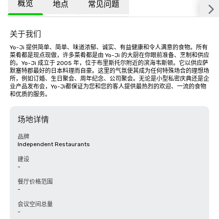
概览
地点
常见问题
关于我们
Yo-Ji 提供简单、简单、味道浓郁、诚实、有益健康和令人满意的食物。所有
菜肴都是现点现做，许多菜肴都是由 Yo-Ji 的大厨在你眼前准备、烹制和供应
的。Yo-Ji 成立于 2005 年，位于布里斯托尔附近的滨海韦斯顿。它以供应萨
默塞特郡最好的日本料理而自豪。这里的气氛使其成为任何特殊场合的理想场
所，例如订婚、生日聚会、周年纪念、公司聚会。无论是小型私密庆典还是企
业产品发布会，Yo-Ji都保证为您和您的客人提供最热烈的欢迎、一流的食物
和优质的服务。
场地详情
品牌
Independent Restaurants
建设
-
餐厅价格范围
-
会议空间总量
-