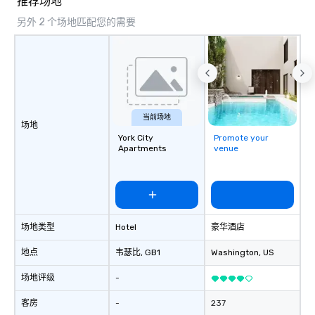
推荐场地
to a range of topics and fun facts,
另外 2 个场地匹配您的需要
aiming to both inform and entertain. In
short, we want you to have a good
time throughout! Team Building
Activities and Conferences are our
specialty! Our trivia events are an
easy (and “non-cringey”) way for
attendees to connect quickly —
当前场地
场地
especially those, for virtual events, at
York City
Promote your
different locations! These quick
Apartments
venue
connections create a friendly,
collaborative environment and boost
communication beyond the event
itself.
场地类型
Hotel
豪华酒店
地点
韦瑟比
, GB1
Washington
, US
场地评级
-
客房
-
237