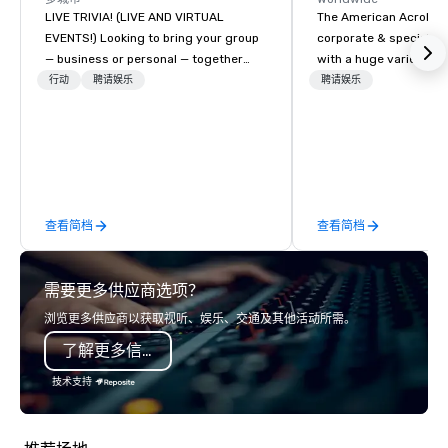
LIVE TRIVIA! (LIVE AND VIRTUAL
The American Acrobats
EVENTS!) Looking to bring your group
corporate & special ev
— business or personal — together
with a huge variety of
and have some fun? Or maybe there’s
performances using eli
行动
聘请娱乐
聘请娱乐
a special occasion you’d like to
performers. We also do trade shows &
celebrate in a unique way? Trivial
private events as well.
Events offers live and virtual trivia
contests that engage everyone and
create a unique, shared experience!
Why choose Trivial Events? • Our
查看简档
查看简档
trivia content specifically encourages
teamwork and interactions. •. Special
video questions and other creative
需要更多供应商选项？
elements elevate our events beyond
typical “pub trivia.” (Check out the
浏览更多供应商以获取视听、娱乐、交通及其他活动所需。
promo videos for quick snippets!) •
了解更多信息
Customized content creates a
memorable event experience for all
技术支持
attendees. • You do not have to be a
“trivia person” to have lots of fun! We
take a unique and creative approach