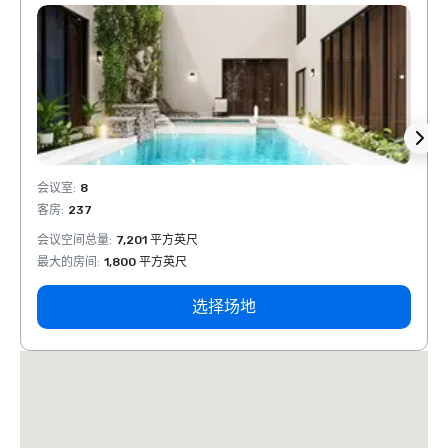
会议室
:
8
会议室
客房
:
237
客房
:
会议空间总量
:
7,201 平方英尺
会议空
最大的房间
:
1,800 平方英尺
最大的
选择场地