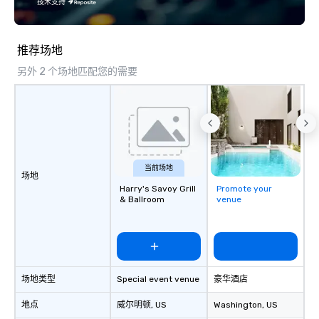
技术支持
reconnect, celebrate, 
and play. When you’re 
and every moment toge
推荐场地
Main Event.
另外 2 个场地匹配您的需要
当前场地
场地
Harry's Savoy Grill
Promote your
& Ballroom
venue
场地类型
Special event venue
豪华酒店
地点
威尔明顿
, US
Washington
, US