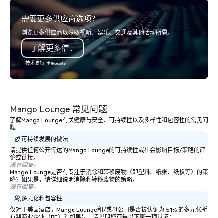
connection as guests 
需要更多供应商选项？
visceral experience. Over the last 15
years, we have worked 
浏览更多供应商以获取视听、娱乐、交通及其他活动所需。
with hundreds of inter
了解更多信息
chip companies, inclu
Chevron, Google, Red B
技术支持
Facebook, Netflix, Cisc
Shopify, and many mor
Mango Lounge 常见问题
了解Mango Lounge有关健康与安全、可持续性以及多样性和包容性的常见问
题
可持续发展的做法
请提供任何公开传达的Mango Lounge的可持续性或社会影响目标/策略的评
论或链接。
没有回复。
Mango Lounge是否有专注于消除和转移废物（即塑料、纸张、纸板等）的策
略？如果是，请详细说明消除和转移废物的策略。
没有回复。
多元化和包容性
仅对于美国酒店，Mango Lounge和/或母公司是否被认证为 51% 的多元化所
有制商业企业（BE）？如果是，请说明您获得以下哪一项认证：