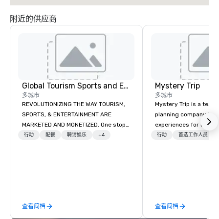
附近的供应商
Global Tourism Sports and Entertainment
Mystery Trip
多城市
多城市
REVOLUTIONIZING THE WAY TOURISM,
Mystery Trip is a team
SPORTS, & ENTERTAINMENT ARE
planning company that
MARKETED AND MONETIZED. One stop
experiences for our cli
shop for all of your sports tickets in
"mystery" is that none
行动
配餐
聘请娱乐
+4
行动
首选工作人员
the United States. NFL, NBA, NHL, MLB,
will know what they'll 
MLS, Formula1, etc.
they experience it (don'
be in the know!). We believe in the
concept of "true fun" 
playfulness, connectio
merge - and build each
查看简档
查看简档
with this philosophy in
to create a space for 