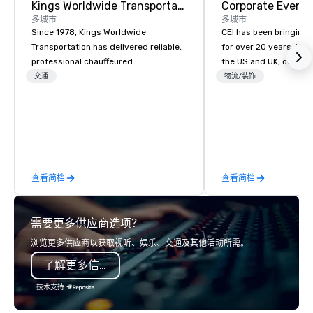
Kings Worldwide Transportation
Corporate Events
多城市
多城市
Since 1978, Kings Worldwide
CEI has been bringing e
Transportation has delivered reliable,
for over 20 years. With
professional chauffeured
the US and UK, our audiovisual and
transportation solutions for corporate
production company is
交通
物流/装饰
travelers and meetings and events
manage all the technic
worldwide. Headquartered in
your events worldwide
Oklahoma City, OK we provide
provide quality equipm
seamless service throughout more
technicians, and expe
than 500 cities across the globe
managers to handle eve
through our vetted international
your live, hybrid, and 
查看简档
查看简档
partner network. We are committed to
are perfectly planned
delivering high-quality ground
Our team collaborates
transportation that meets the
stakeholders and vend
需要更多供应商选项？
standards of today’s corporate travel
create meaningful oppo
and meetings programs—prioritizing
attendee engagement 
浏览更多供应商以获取视听、娱乐、交通及其他活动所需。
safety, punctuality, consistency, and
so your events leave a
了解更多信息
service excellence. Our experienced
impression.
team and attention to detail ensure a
技术支持
dependable, polished experience for
every trip, earning the long-term trust