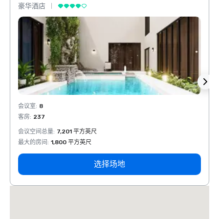
豪华酒店
豪华
会议室
:
8
会议室
客房
:
237
客房
:
会议空间总量
:
7,201 平方英尺
会议空
最大的房间
:
1,800 平方英尺
最大的
选择场地