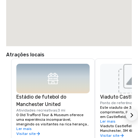
Atrações locais
Estádio de futebol do
Viaduto Castlefi
Ponto de referência h
Manchester United
Este viaduto de 330 
Atividades recreativas
3 mi
comprimento, listado 
O Old Trafford Tour & Museum oferece 
em Castlefield, a par
uma experiência incomparável, 
Manchester, cercado 
Ler mais
imergindo os visitantes na rica herança, 
história. Construído 
Viaduto Castlefield,
nos momentos queridos e nas 
Ler mais
e Froude, os mesmos
Manchester, 3M 4KG
conquistas extraordinárias que 
Visitar site
trabalharam na icônic
Visitar site