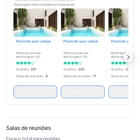
Deansgate Hotel também consideraram
Promote your venue
Promote your venue
Promote your ve
Hotel de luxo em
Hotel de luxo em
Hotel de luxo em
Washington
, DC
Washington
, DC
Washington
, DC
Quartos
:
237
Quartos
:
220
Quartos
:
237
Salas de reuniões
:
8
Salas de reuniões
:
17
Salas de reuniões
:
Salas de reuniões
Espaço total para reuniões