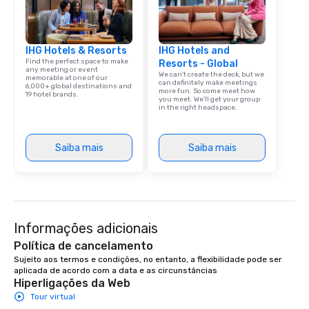
IHG Hotels & Resorts
IHG Hotels and
Find the perfect space to make
Resorts - Global
any meeting or event
We can't create the deck, but we
memorable at one of our
can definitely make meetings
6,000+ global destinations and
more fun. So come meet how
19 hotel brands.
you meet. We'll get your group
in the right headspace.
Saiba mais
Saiba mais
Informações adicionais
Política de cancelamento
Sujeito aos termos e condições, no entanto, a flexibilidade pode ser 
aplicada de acordo com a data e as circunstâncias
Hiperligações da Web
Tour virtual