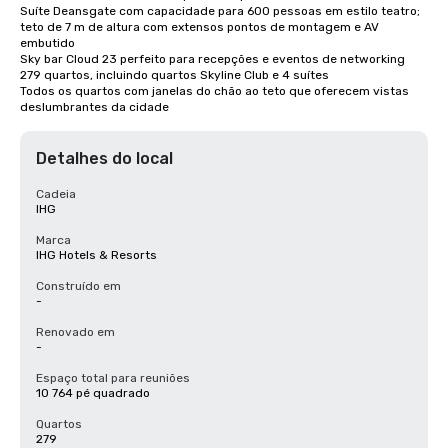
Suíte Deansgate com capacidade para 600 pessoas em estilo teatro; 
teto de 7 m de altura com extensos pontos de montagem e AV 
embutido

Sky bar Cloud 23 perfeito para recepções e eventos de networking

279 quartos, incluindo quartos Skyline Club e 4 suítes

Todos os quartos com janelas do chão ao teto que oferecem vistas 
deslumbrantes da cidade
Detalhes do local
Cadeia
IHG
Marca
IHG Hotels & Resorts
Construído em
-
Renovado em
-
Espaço total para reuniões
10 764 pé quadrado
Quartos
279