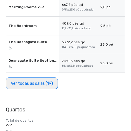
667,4 pés qd
Meeting Rooms 2+3
9,8 pé
29,5 x 23,0 pé quadrado
409,0 pés qd
The Boardroom
9,8 pé
13,1 x 36,1 pé quadrado
The Deansgate Suite
6372,2 pés qd
23,0 pé
114,8 x 55,8 pé quadrado
Deansgate Suite Section 3
2120,5 pés qd
23,0 pé
38,1 x 55,8 pé quadrado
Ver todas as salas (19)
Quartos
Total de quartos
279