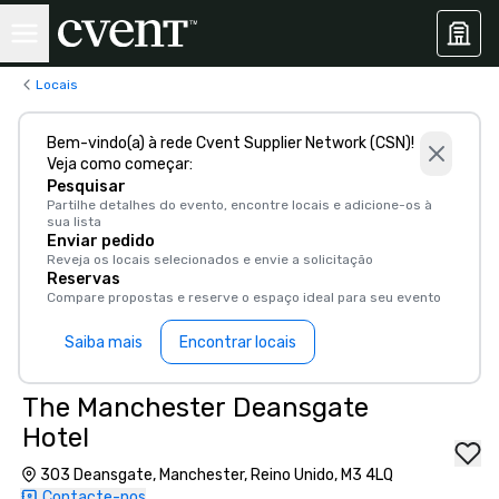
Locais
Bem-vindo(a) à rede Cvent Supplier Network (CSN)!
Veja como começar:
Pesquisar
Partilhe detalhes do evento, encontre locais e adicione-os à
sua lista
Enviar pedido
Reveja os locais selecionados e envie a solicitação
Reservas
Compare propostas e reserve o espaço ideal para seu evento
Saiba mais
Encontrar locais
The Manchester Deansgate
Hotel
303 Deansgate, Manchester, Reino Unido, M3 4LQ
Contacte-nos