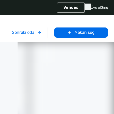
Venues
Üye ol
Giriş
Sonraki oda
Mekan seç