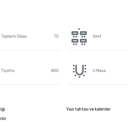
Toplantı Odası
70
Sınıf
Tiyatro
400
U Masa
iği
Yazı tahtası ve kalemler
rlör