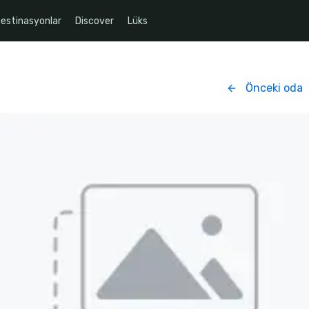
estinasyonlar
Discover
Lüks
Önceki oda