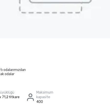
tı odalarımızdan
cak odalar
büyüklüğü
Maksimum
x 71,2 fitkare
kapasite
400