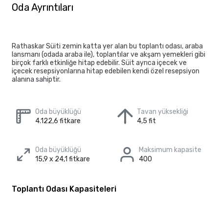
Oda Ayrıntıları
Rathaskar Süiti zemin katta yer alan bu toplantı odası, araba
lansmanı (odada araba ile), toplantılar ve akşam yemekleri gibi
birçok farklı etkinliğe hitap edebilir. Süit ayrıca içecek ve
içecek resepsiyonlarına hitap edebilen kendi özel resepsiyon
alanına sahiptir.
Oda büyüklüğü
Tavan yüksekliği
4.122,6 fitkare
4,5 fit
Oda büyüklüğü
Maksimum kapasite
15,9 x 24,1 fitkare
400
Toplantı Odası Kapasiteleri